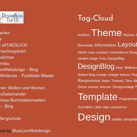
Tag-Cloud
Theme
erlen
ArtDeco
Woman
e
Layou
 allTAEGLICH
Information
Barometer
rnachtsspitzen
Admin
rosa
schwarz
kostenloses Desi
slichter
sinnlich
beige
Frau
DeisgnBlog
ntau
DesignBlog
Meer
Wellnes
ionWebdesign - Blog
dunkel
Blog
orange
vintage
Katzen
Plu
Wollecke - Postfiliale Mitwitz
Responsive
News
Themes
Tiere
B
Demo
woman
Wasser
Designvorlage
hen Wellen und Worten
Template
haSalamander
Programmie
rinas Buchstabenwelten
s - Blog
Schreiben
Liebe
blau
responsive
Design
ergschule
shabby
designbl
red by
BlueLionWebdesign