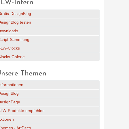
LW-Intern
ratis-DesignBlog
esignBlog testen
Downloads
Script-Sammlung
BLW-Clocks
locks-Galerie
nsere Themen
nformationen
DesignBlog
DesignPage
BLW-Produkte empfehlen
ktionen
Themes - ArtDeco