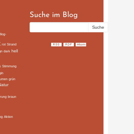
Suche im Blog
Blog-
t
rot
Strand
hell
gn
dark
s
Stimmung
gin
lumen
grün
Natur
rung
braun
og
Aktion