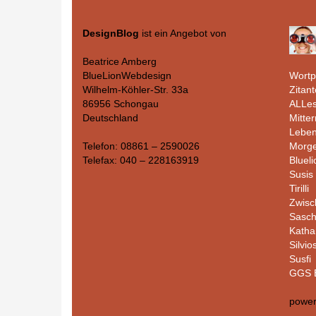
DesignBlog
ist ein Angebot von
Beatrice Amberg
Wortp
BlueLionWebdesign
Zitant
Wilhelm-Köhler-Str. 33a
ALLes
86956 Schongau
Mitte
Deutschland
Leben
Morge
Telefon: 08861 – 2590026
Bluel
Telefax: 040 – 228163919
Susis 
Tirilli
Zwisc
Sasc
Katha
Silvio
Susfi
GGS B
powe