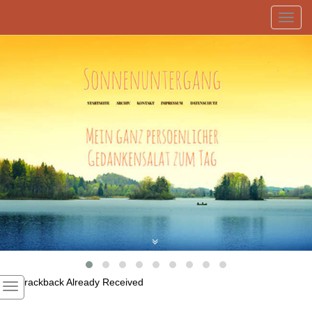
Toggl
navig
1
Trackback Already Received