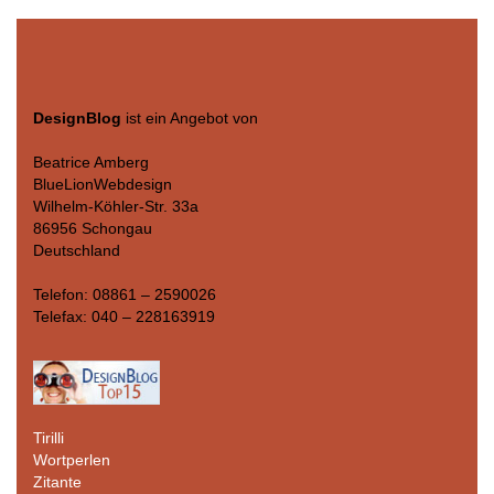
DesignBlog
ist ein Angebot von
Beatrice Amberg
BlueLionWebdesign
Wilhelm-Köhler-Str. 33a
86956 Schongau
Deutschland
Telefon: 08861 – 2590026
Telefax: 040 – 228163919
Tirilli
Wortperlen
Zitante