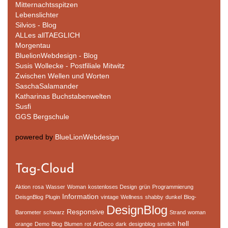
Mitternachtsspitzen
Lebenslichter
Silvios - Blog
ALLes allTAEGLICH
Morgentau
BluelionWebdesign - Blog
Susis Wollecke - Postfiliale Mitwitz
Zwischen Wellen und Worten
SaschaSalamander
Katharinas Buchstabenwelten
Susfi
GGS Bergschule
powered by
BlueLionWebdesign
Tag-Cloud
Aktion
rosa
Wasser
Woman
kostenloses Design
grün
Programmierung
Information
DeisgnBlog
Plugin
vintage
Wellness
shabby
dunkel
Blog-
DesignBlog
Responsive
Barometer
schwarz
Strand
woman
hell
orange
Demo
Blog
Blumen
rot
ArtDeco
dark
designblog
sinnlich