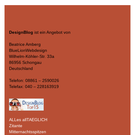
DesignBlog
ist ein Angebot von
Beatrice Amberg
BlueLionWebdesign
Wilhelm-Köhler-Str. 33a
86956 Schongau
Deutschland
Telefon: 08861 – 2590026
Telefax: 040 – 228163919
ALLes allTAEGLICH
Zitante
Mitternachtsspitzen