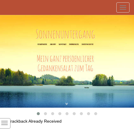
Toggl
navig
1
Trackback Already Received