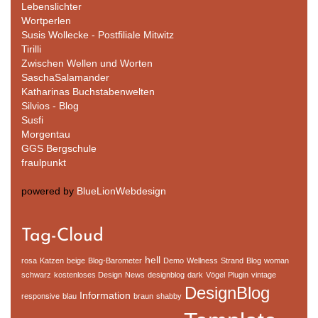
Lebenslichter
Wortperlen
Susis Wollecke - Postfiliale Mitwitz
Tirilli
Zwischen Wellen und Worten
SaschaSalamander
Katharinas Buchstabenwelten
Silvios - Blog
Susfi
Morgentau
GGS Bergschule
fraulpunkt
powered by
BlueLionWebdesign
Tag-Cloud
hell
rosa
Katzen
beige
Blog-Barometer
Demo
Wellness
Strand
Blog
woman
schwarz
kostenloses Design
News
designblog
dark
Vögel
Plugin
vintage
DesignBlog
Information
responsive
blau
braun
shabby