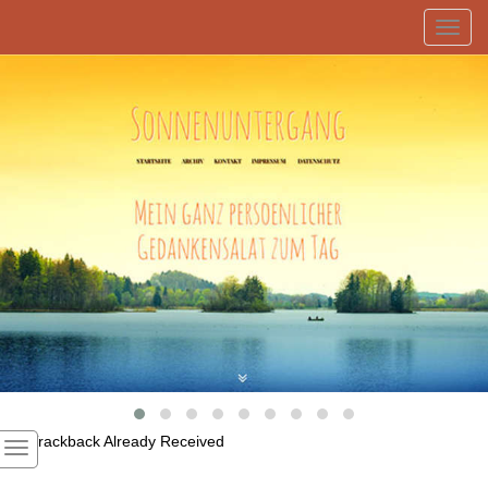
Toggl
navig
1
Trackback Already Received