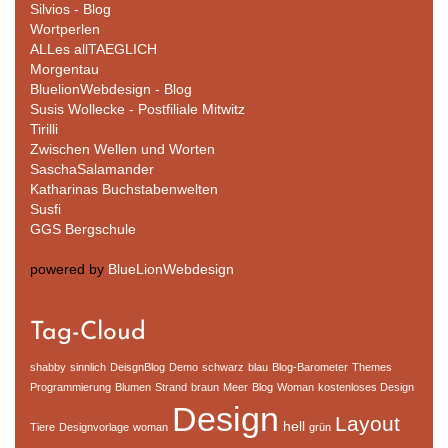
Silvios - Blog
Wortperlen
ALLes allTAEGLICH
Morgentau
BluelionWebdesign - Blog
Susis Wollecke - Postfiliale Mitwitz
Tirilli
Zwischen Wellen und Worten
SaschaSalamander
Katharinas Buchstabenwelten
Susfi
GGS Bergschule
powered by
BlueLionWebdesign
Tag-Cloud
shabby
sinnlich
DeisgnBlog
Demo
schwarz
blau
Blog-Barometer
Themes
Programmierung
Blumen
Strand
braun
Meer
Blog
Woman
kostenloses Design
Design
Layout
hell
Tiere
Designvorlage
woman
grün