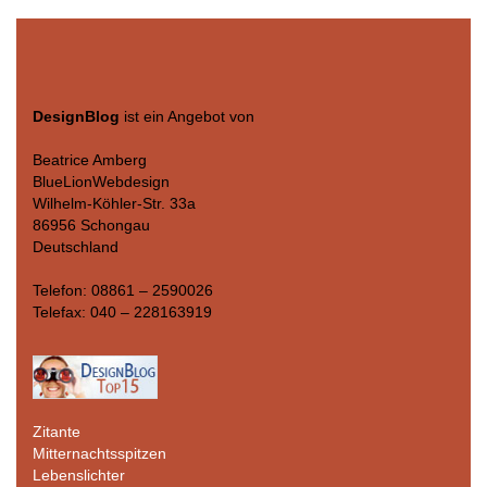
DesignBlog
ist ein Angebot von
Beatrice Amberg
BlueLionWebdesign
Wilhelm-Köhler-Str. 33a
86956 Schongau
Deutschland
Telefon: 08861 – 2590026
Telefax: 040 – 228163919
Zitante
Mitternachtsspitzen
Lebenslichter