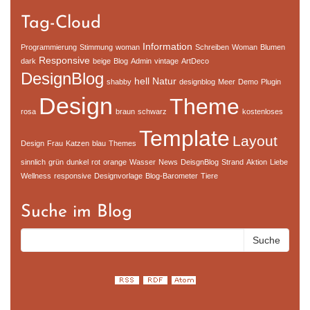
Tag-Cloud
Information
Programmierung
Stimmung
woman
Schreiben
Woman
Blumen
Responsive
dark
beige
Blog
Admin
vintage
ArtDeco
DesignBlog
hell
Natur
shabby
designblog
Meer
Demo
Plugin
Design
Theme
rosa
braun
schwarz
kostenloses
Template
Layout
Design
Frau
Katzen
blau
Themes
sinnlich
grün
dunkel
rot
orange
Wasser
News
DeisgnBlog
Strand
Aktion
Liebe
Wellness
responsive
Designvorlage
Blog-Barometer
Tiere
Suche im Blog