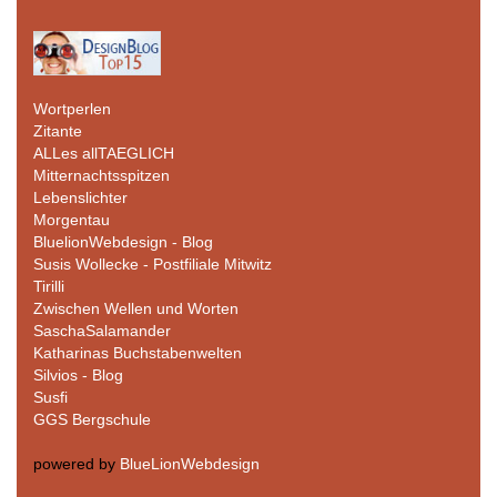
Wortperlen
Zitante
ALLes allTAEGLICH
Mitternachtsspitzen
Lebenslichter
Morgentau
BluelionWebdesign - Blog
Susis Wollecke - Postfiliale Mitwitz
Tirilli
Zwischen Wellen und Worten
SaschaSalamander
Katharinas Buchstabenwelten
Silvios - Blog
Susfi
GGS Bergschule
powered by
BlueLionWebdesign