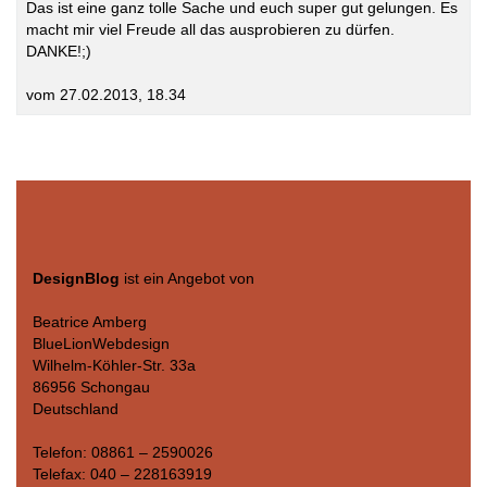
Das ist eine ganz tolle Sache und euch super gut gelungen. Es
macht mir viel Freude all das ausprobieren zu dürfen.
DANKE!;)
vom 27.02.2013, 18.34
DesignBlog
ist ein Angebot von
Beatrice Amberg
BlueLionWebdesign
Wilhelm-Köhler-Str. 33a
86956 Schongau
Deutschland
Telefon: 08861 – 2590026
Telefax: 040 – 228163919