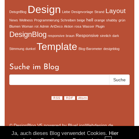
Design
Layout
DeisgnBlog
Liebe
Designvorlage
Strand
hell
News
Wellness
Programmierung
Schreiben
beige
orange
shabby
grün
Blumen
Woman
rot
Admin
ArtDeco
Aktion
rosa
Wasser
Plugin
DesignBlog
Responsive
responsive
braun
sinnlich
dark
Template
Stimmung
dunkel
Blog-Barometer
designblog
Suche im Blog
© DesignBlog V5 powered by BlueLionWebdesign.de
Ja, auch dieses Blog verwendet Cookies.
Hier