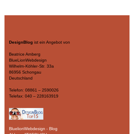
DesignBlog
ist ein Angebot von
Beatrice Amberg
BlueLionWebdesign
Wilhelm-Köhler-Str. 33a
86956 Schongau
Deutschland
Telefon: 08861 – 2590026
Telefax: 040 – 228163919
BluelionWebdesign - Blog