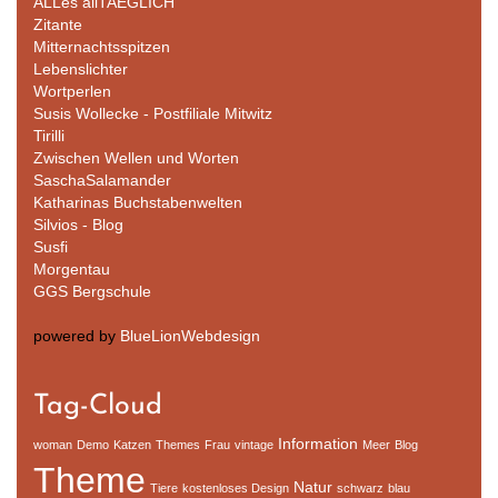
ALLes allTAEGLICH
Zitante
Mitternachtsspitzen
Lebenslichter
Wortperlen
Susis Wollecke - Postfiliale Mitwitz
Tirilli
Zwischen Wellen und Worten
SaschaSalamander
Katharinas Buchstabenwelten
Silvios - Blog
Susfi
Morgentau
GGS Bergschule
powered by
BlueLionWebdesign
Tag-Cloud
Information
woman
Demo
Katzen
Themes
Frau
vintage
Meer
Blog
Theme
Natur
Tiere
kostenloses Design
schwarz
blau