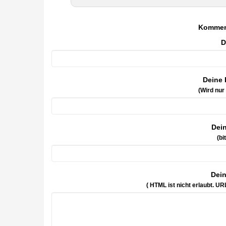
Kommen
D
Deine 
(Wird nur
Dei
(bi
Dei
( HTML ist
nicht
erlaubt. UR