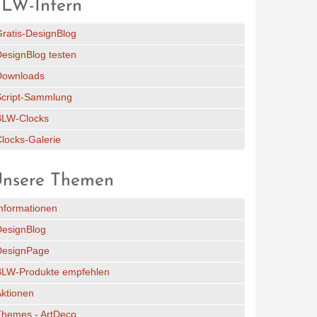
LW-Intern
ratis-DesignBlog
esignBlog testen
Downloads
Script-Sammlung
BLW-Clocks
locks-Galerie
nsere Themen
nformationen
DesignBlog
DesignPage
BLW-Produkte empfehlen
ktionen
Themes - ArtDeco