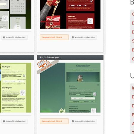
B
G
D
C
U
I
A