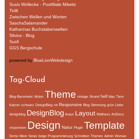
Susis Wollecke - Postfiliale Mitwitz
Tirilli
Zwischen Wellen und Worten
SaschaSalamander
Katharinas Buchstabenwelten
Silvios - Blog
Susfi
GGS Bergschule
powered by
BlueLionWebdesign
Tag-Cloud
Theme
hell
Blog-Barometer
Aktion
vintage
Strand
blau
Tiere
Responsive
Katzen
schwarz
DeisgnBlog
rot
Blog
Stimmung
grün
Liebe
DesignBlog
Layout
designblog
braun
Wellness
ArtDeco
Design
Template
Natur
responsive
Plugin
Demo
Meer
News
beige
Programmierung
Schreiben
Themes
Admin
Woman