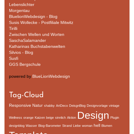
Lebenslichter
Morgentau
BluelionWebdesign - Blog
Susis Wollecke - Postfiliale Mitwitz
Tirilli
Zwischen Wellen und Worten
SaschaSalamander
Katharinas Buchstabenwelten
Silvios - Blog
Susfi
GGS Bergschule
powered by
BlueLionWebdesign
Tag-Cloud
Responsive
Natur
shabby
ArtDeco
DeisgnBlog
Designvorlage
vintage
Design
Wellness
orange
Katzen
beige
sinnlich
Aktion
Plugin
hell
designblog
Wasser
Blog-Barometer
Strand
Liebe
woman
Blumen