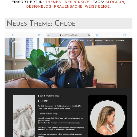
EINSORTIERT IN:
THEMES - RESPONSIVE
|
TAGS:
BLOGFUN
,
DESIGNBLOG
,
FRAUENSACHE
,
WEISS BEIGE
,
Neues Theme: Chloe