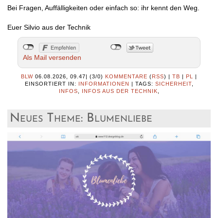
Bei Fragen, Auffälligkeiten oder einfach so: ihr kennt den Weg.
Euer Silvio aus der Technik
Als Mail versenden
BLW
06.08.2026, 09.47
|
(3/0)
KOMMENTARE
(
RSS
) |
TB
|
PL
|
EINSORTIERT IN:
INFORMATIONEN
|
TAGS:
SICHERHEIT
,
INFOS
,
INFOS AUS DER TECHNIK
,
Neues Theme: Blumenliebe