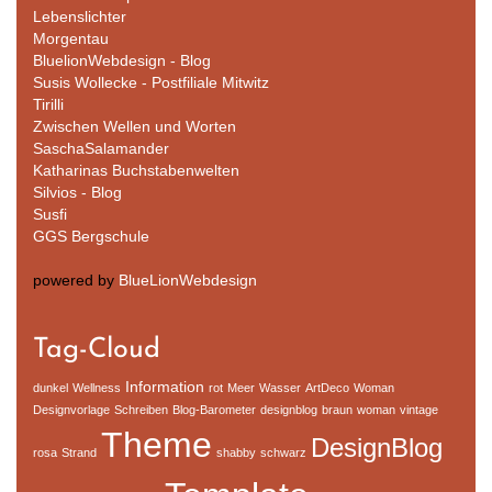
Lebenslichter
Morgentau
BluelionWebdesign - Blog
Susis Wollecke - Postfiliale Mitwitz
Tirilli
Zwischen Wellen und Worten
SaschaSalamander
Katharinas Buchstabenwelten
Silvios - Blog
Susfi
GGS Bergschule
powered by
BlueLionWebdesign
Tag-Cloud
Information
dunkel
Wellness
rot
Meer
Wasser
ArtDeco
Woman
Designvorlage
Schreiben
Blog-Barometer
designblog
braun
woman
vintage
Theme
DesignBlog
rosa
Strand
shabby
schwarz