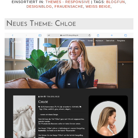
EINSORTIERT IN:
THEMES - RESPONSIVE
|
TAGS:
BLOGFUN
,
DESIGNBLOG
,
FRAUENSACHE
,
WEISS BEIGE
,
Neues Theme: Chloe