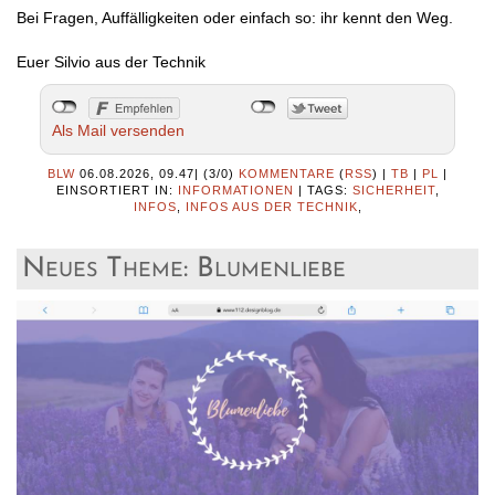
Bei Fragen, Auffälligkeiten oder einfach so: ihr kennt den Weg.
Euer Silvio aus der Technik
Als Mail versenden
BLW
06.08.2026, 09.47
|
(3/0)
KOMMENTARE
(
RSS
) |
TB
|
PL
|
EINSORTIERT IN:
INFORMATIONEN
|
TAGS:
SICHERHEIT
,
INFOS
,
INFOS AUS DER TECHNIK
,
Neues Theme: Blumenliebe