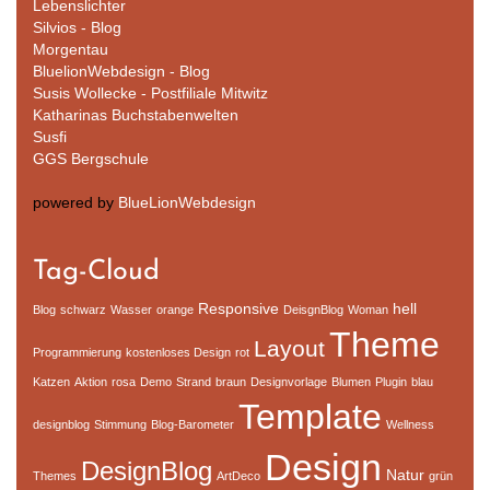
Lebenslichter
Silvios - Blog
Morgentau
BluelionWebdesign - Blog
Susis Wollecke - Postfiliale Mitwitz
Katharinas Buchstabenwelten
Susfi
GGS Bergschule
powered by
BlueLionWebdesign
Tag-Cloud
Responsive
hell
Blog
schwarz
Wasser
orange
DeisgnBlog
Woman
Theme
Layout
Programmierung
kostenloses Design
rot
Katzen
Aktion
rosa
Demo
Strand
braun
Designvorlage
Blumen
Plugin
blau
Template
designblog
Stimmung
Blog-Barometer
Wellness
Design
DesignBlog
Natur
Themes
ArtDeco
grün