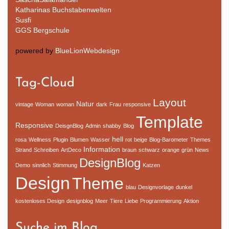
Katharinas Buchstabenwelten
Susfi
GGS Bergschule
powered by
BlueLionWebdesign
Tag-Cloud
Layout
Natur
vintage
Woman
woman
dark
Frau
responsive
Template
Responsive
DeisgnBlog
Admin
shabby
Blog
hell
rosa
Wellness
Plugin
Blumen
Wasser
rot
beige
Blog-Barometer
Themes
Information
Strand
Schreiben
ArtDeco
braun
schwarz
orange
grün
News
DesignBlog
Demo
sinnlich
Stimmung
Katzen
Design
Theme
blau
Designvorlage
dunkel
kostenloses Design
designblog
Meer
Tiere
Liebe
Programmierung
Aktion
Suche im Blog