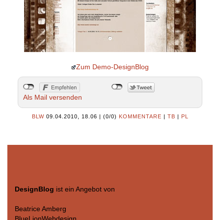
Zum Demo-DesignBlog
Als Mail versenden
BLW
09.04.2010, 18.06
|
(0/0)
KOMMENTARE
|
TB
|
PL
DesignBlog
ist ein Angebot von
Beatrice Amberg
BlueLionWebdesign