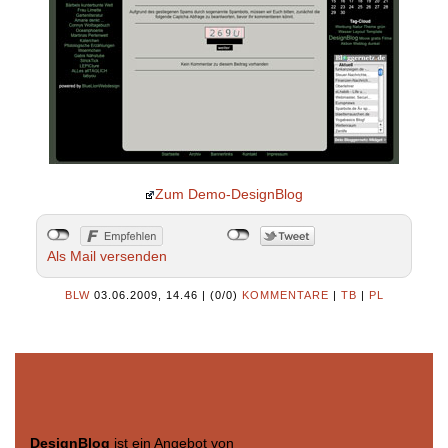
Zum Demo-DesignBlog
Als Mail versenden
BLW
03.06.2009, 14.46
|
(0/0)
KOMMENTARE
|
TB
|
PL
DesignBlog
ist ein Angebot von