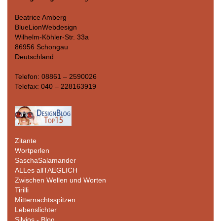
Beatrice Amberg
BlueLionWebdesign
Wilhelm-Köhler-Str. 33a
86956 Schongau
Deutschland
Telefon: 08861 – 2590026
Telefax: 040 – 228163919
Zitante
Wortperlen
SaschaSalamander
ALLes allTAEGLICH
Zwischen Wellen und Worten
Tirilli
Mitternachtsspitzen
Lebenslichter
Silvios - Blog