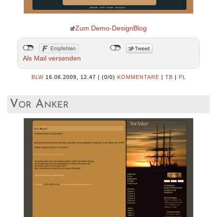
Zum Demo-DesignBlog
Als Mail versenden
BLW
16.06.2009, 12.47
|
(0/0)
KOMMENTARE
|
TB
|
PL
Vor Anker