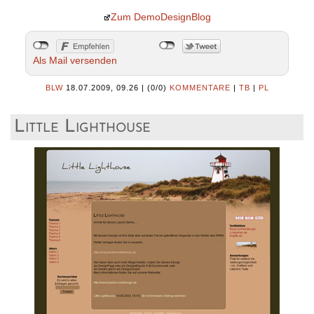
Zum DemoDesignBlog
Als Mail versenden
BLW
18.07.2009, 09.26
|
(0/0)
KOMMENTARE
|
TB
|
PL
Little Lighthouse