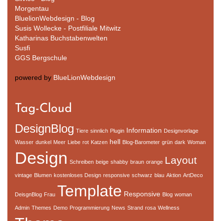
Morgentau
BluelionWebdesign - Blog
Susis Wollecke - Postfiliale Mitwitz
Katharinas Buchstabenwelten
Susfi
GGS Bergschule
powered by
BlueLionWebdesign
Tag-Cloud
DesignBlog
Information
Tiere
sinnlich
Plugin
Designvorlage
hell
Wasser
dunkel
Meer
Liebe
rot
Katzen
Blog-Barometer
grün
dark
Woman
Design
Layout
Schreiben
beige
shabby
braun
orange
vintage
Blumen
kostenloses Design
responsive
schwarz
blau
Aktion
ArtDeco
Template
Responsive
DeisgnBlog
Frau
Blog
woman
Admin
Themes
Demo
Programmierung
News
Strand
rosa
Wellness