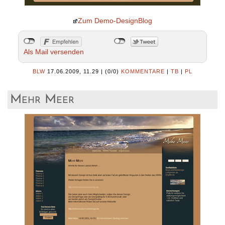
Zum Demo-DesignBlog
Als Mail versenden
BLW
17.06.2009, 11.29
|
(0/0)
KOMMENTARE
|
TB
|
PL
Mehr Meer