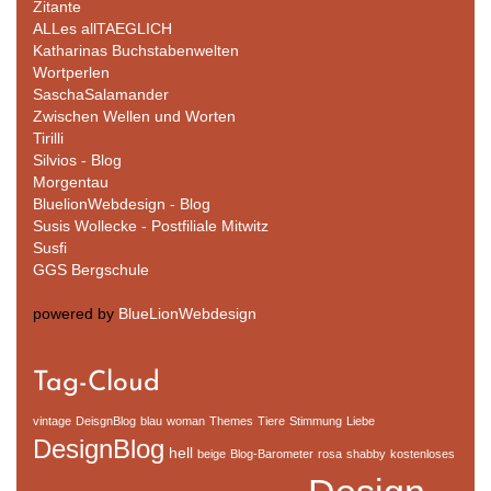
Zitante
ALLes allTAEGLICH
Katharinas Buchstabenwelten
Wortperlen
SaschaSalamander
Zwischen Wellen und Worten
Tirilli
Silvios - Blog
Morgentau
BluelionWebdesign - Blog
Susis Wollecke - Postfiliale Mitwitz
Susfi
GGS Bergschule
powered by
BlueLionWebdesign
Tag-Cloud
vintage
DeisgnBlog
blau
woman
Themes
Tiere
Stimmung
Liebe
DesignBlog
hell
beige
Blog-Barometer
rosa
shabby
kostenloses