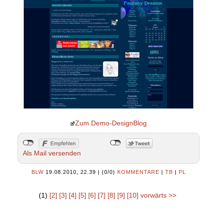
Zum Demo-DesignBlog
Als Mail versenden
BLW
19.08.2010, 22.39
|
(0/0)
KOMMENTARE
|
TB
|
PL
(1)
[2]
[3]
[4]
[5]
[6]
[7]
[8]
[9]
[10]
vorwärts >>