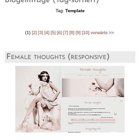
Blogeinträge (Tag-sortiert)
Tag:
Template
(1)
[2]
[3]
[4]
[5]
[6]
[7]
[8]
[9]
[10]
vorwärts >>
Female thoughts (responsive)