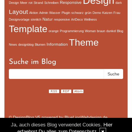
Design
Responsive
Design
Meer
rot
Strand
Schreiben
dark
Layout
Aktion
Admin
Wasser
Plugin
schwarz
grün
Demo
Katzen
Frau
Natur
Designvorlage
sinnlich
responsive
ArtDeco
Wellness
Template
orange
Programmierung
Woman
braun
dunkel
Blog
Theme
Information
News
designblog
Blumen
Suche im Blog
© DesignBlog V5 powered by BlueLionWebdesign.de
Ja, auch dieses Blog verwendet Cookies.
Hier
erfaehrst Du alles zum Datenschutz
✖