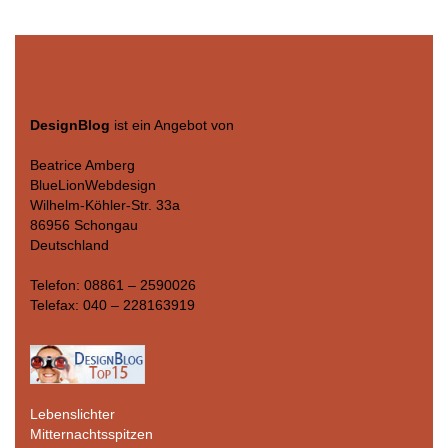
DesignBlog
ist ein Angebot von
Beatrice Amberg
BlueLionWebdesign
Wilhelm-Köhler-Str. 33a
86956 Schongau
Deutschland
Telefon: 08861 – 2590026
Telefax: 040 – 228163919
Lebenslichter
Mitternachtsspitzen