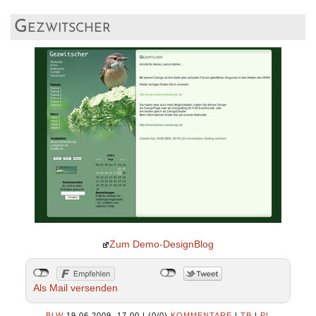
Gezwitscher
Zum Demo-DesignBlog
Als Mail versenden
BLW
19.06.2009, 17.00
|
(0/0)
KOMMENTARE
|
TB
|
PL