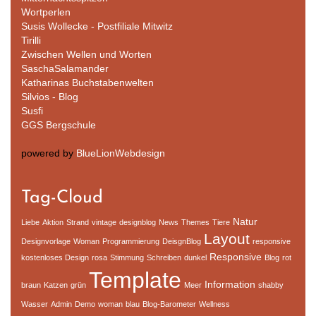
Wortperlen
Susis Wollecke - Postfiliale Mitwitz
Tirilli
Zwischen Wellen und Worten
SaschaSalamander
Katharinas Buchstabenwelten
Silvios - Blog
Susfi
GGS Bergschule
powered by
BlueLionWebdesign
Tag-Cloud
Natur
Liebe
Aktion
Strand
vintage
designblog
News
Themes
Tiere
Layout
Designvorlage
Woman
Programmierung
DeisgnBlog
responsive
Responsive
kostenloses Design
rosa
Stimmung
Schreiben
dunkel
Blog
rot
Template
Information
braun
Katzen
grün
Meer
shabby
Wasser
Admin
Demo
woman
blau
Blog-Barometer
Wellness