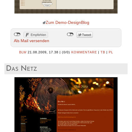
Zum Demo-DesignBlog
Als Mail versenden
BLW
21.08.2009, 17.38
|
(0/0)
KOMMENTARE
|
TB
|
PL
Das Netz