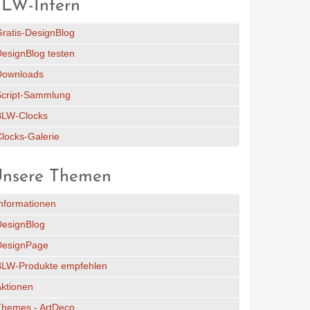
LW-Intern
ratis-DesignBlog
esignBlog testen
Downloads
Script-Sammlung
BLW-Clocks
locks-Galerie
nsere Themen
nformationen
DesignBlog
DesignPage
BLW-Produkte empfehlen
ktionen
Themes - ArtDeco