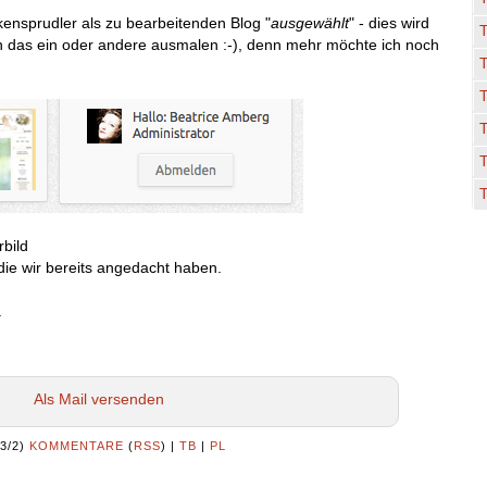
ensprudler als zu bearbeitenden Blog "
ausgewählt
" - dies wird
euch das ein oder andere ausmalen :-), denn mehr möchte ich noch
T
T
bild
die wir bereits angedacht haben.
.
Als Mail versenden
(3/2)
KOMMENTARE
(
RSS
) |
TB
|
PL