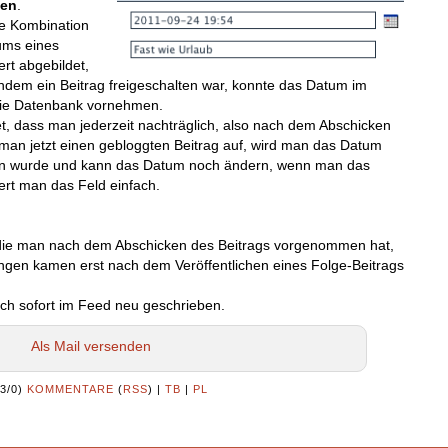
gen
.
die Kombination
ums eines
ert abgebildet,
hdem ein Beitrag freigeschalten war, konnte das Datum im
die Datenbank vornehmen.
t, dass man jederzeit nachträglich, also nach dem Abschicken
man jetzt einen gebloggten Beitrag auf, wird man das Datum
lten wurde und kann das Datum noch ändern, wenn man das
ert man das Feld einfach.
, die man nach dem Abschicken des Beitrags vorgenommen hat,
ngen kamen erst nach dem Veröffentlichen eines Folge-Beitrags
uch sofort im Feed neu geschrieben.
Als Mail versenden
(3/0)
KOMMENTARE
(
RSS
) |
TB
|
PL