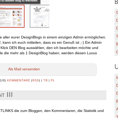
B
G
D
e aller eurer DesignBlogs in einem einzigen Admin ermöglichen.
, kann ich euch mitteilen, dass es ein Genuß ist ;-) Ein Admin
er Klick DEN Blog auswählen, den ich bearbeiten möchte und
C
! Alle die mehr als 1 DesignBlog haben, werden diesen Luxus
U
Als Mail versenden
I
(1/0)
KOMMENTARE
(
RSS
) |
TB
|
PL
t III
A
KTLINKS die zum Bloggen, den Kommentaren, die Statistik und