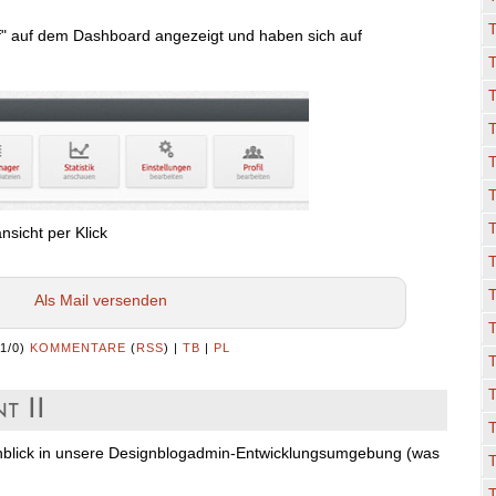
iff" auf dem Dashboard angezeigt und haben sich auf
T
T
sicht per Klick
T
Als Mail versenden
(1/0)
KOMMENTARE
(
RSS
) |
TB
|
PL
T
t II
inblick in unsere Designblogadmin-Entwicklungsumgebung (was