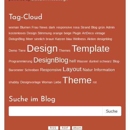
Tag-Cloud
woman
Blumen
Frau
News
dark
responsive
rosa
Strand
Blog
grün
Admin
kostenloses Design
Stimmung
orange
beige
Plugin
ArtDeco
vintage
DeisgnBlog
Meer
sinnlich
braun
Katzen
blau
Wellness
Aktion
designblog
Design
Template
Demo
Tiere
Themes
DesignBlog
hell
Programmierung
Wasser
dunkel
schwarz
Blog-
Layout
Responsive
Natur
Information
Barometer
Schreiben
Theme
shabby
Designvorlage
Woman
Liebe
rot
Suche im Blog