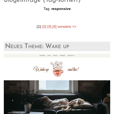
Blogeinträge (Tag-sortiert)
Tag:
responsive
(1)
[2]
[3]
[4]
vorwärts >>
Neues Theme: Wake up