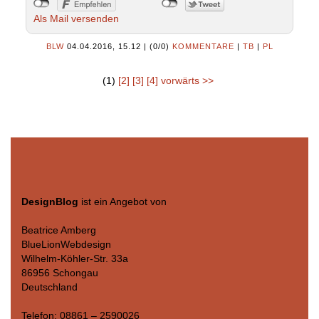
Als Mail versenden
BLW
04.04.2016, 15.12
|
(0/0)
KOMMENTARE
|
TB
|
PL
(1)
[2]
[3]
[4]
vorwärts >>
DesignBlog
ist ein Angebot von
Beatrice Amberg
BlueLionWebdesign
Wilhelm-Köhler-Str. 33a
86956 Schongau
Deutschland
Telefon: 08861 – 2590026