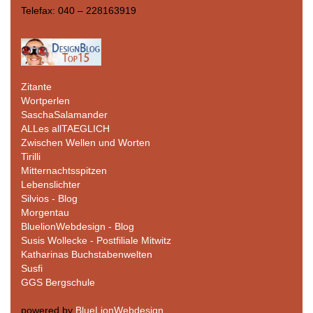
Telefax: 040 – 228163919
Zitante
Wortperlen
SaschaSalamander
ALLes allTAEGLICH
Zwischen Wellen und Worten
Tirilli
Mitternachtsspitzen
Lebenslichter
Silvios - Blog
Morgentau
BluelionWebdesign - Blog
Susis Wollecke - Postfiliale Mitwitz
Katharinas Buchstabenwelten
Susfi
GGS Bergschule
powered by
BlueLionWebdesign