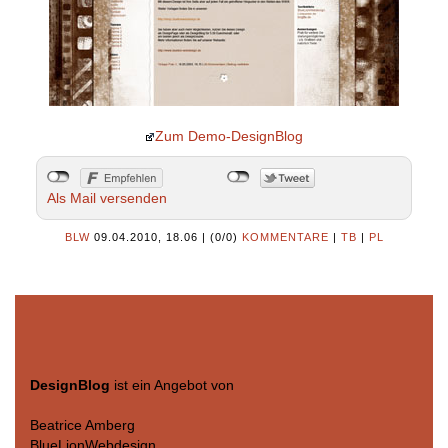
Zum Demo-DesignBlog
Als Mail versenden
BLW
09.04.2010, 18.06
|
(0/0)
KOMMENTARE
|
TB
|
PL
DesignBlog
ist ein Angebot von
Beatrice Amberg
BlueLionWebdesign