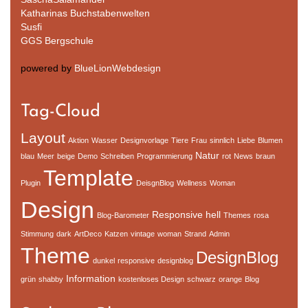
Katharinas Buchstabenwelten
Susfi
GGS Bergschule
powered by
BlueLionWebdesign
Tag-Cloud
Layout
Aktion
Wasser
Designvorlage
Tiere
Frau
sinnlich
Liebe
Blumen
Natur
blau
Meer
beige
Demo
Schreiben
Programmierung
rot
News
braun
Template
Plugin
DeisgnBlog
Wellness
Woman
Design
Responsive
hell
Blog-Barometer
Themes
rosa
Stimmung
dark
ArtDeco
Katzen
vintage
woman
Strand
Admin
Theme
DesignBlog
dunkel
responsive
designblog
Information
grün
shabby
kostenloses Design
schwarz
orange
Blog