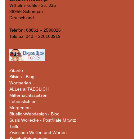
Wilhelm-Köhler-Str. 33a
86956 Schongau
Deutschland
Telefon: 08861 – 2590026
Telefax: 040 – 228163919
Zitante
Silvios - Blog
Wortperlen
ALLes allTAEGLICH
Mitternachtsspitzen
Lebenslichter
Morgentau
BluelionWebdesign - Blog
Susis Wollecke - Postfiliale Mitwitz
Tirilli
Zwischen Wellen und Worten
SaschaSalamander