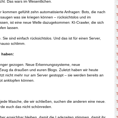
cht. Das wars im Wesentlichen.
r kommen gefühlt zehn automatisierte Anfragen: Bots, die nach
absaugen was sie kriegen können – rücksichtslos und im
üssen, ist eine neue Welle dazugekommen: KI-Crawler, die sich
T
ufen lassen.
 Sie sind einfach rücksichtslos. Und das ist für einen Server,
T
enauso schlimm.
n haben:
T
 enger gezogen. Neue Erkennungssysteme, neue
eug da draußen und euren Blogs. Zuletzt haben wir heute
tzt nicht mehr nur am Server gestoppt – sie werden bereits an
aupt anklopfen können.
T
r jede Masche, die wir schließen, suchen die anderen eine neue.
erde euch das nicht schönreden.
her erreichbar bleiben, damit die Ladezeiten stimmen, damit ihr