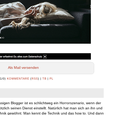
Als Mail versenden
(1/0)
KOMMENTARE
(
RSS
) |
TB
|
PL
issigen Blogger ist es schlichtweg ein Horrorszenario, wenn der
tzlich seinen Dienst einstellt. Natürlich hat man sich an ihn und
chnik gewöhnt. Man kennt die Technik und das how to. Und dann