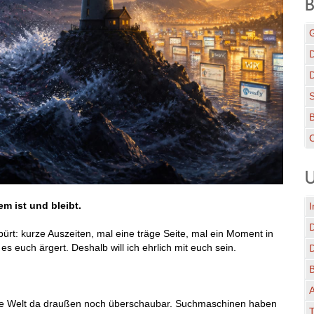
B
G
D
C
U
em ist und bleibt.
I
spürt: kurze Auszeiten, mal eine träge Seite, mal ein Moment in
s euch ärgert. Deshalb will ich ehrlich mit euch sein.
A
die Welt da draußen noch überschaubar. Suchmaschinen haben