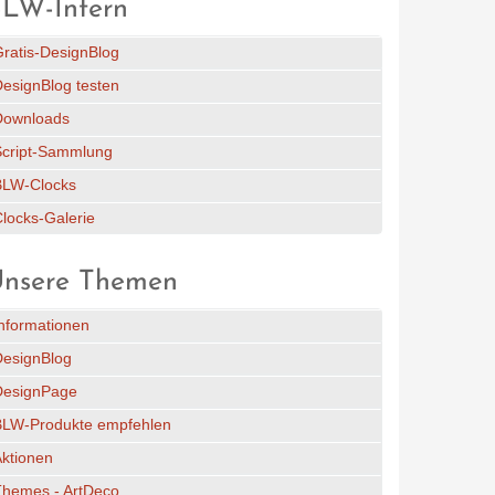
LW-Intern
ratis-DesignBlog
esignBlog testen
Downloads
Script-Sammlung
BLW-Clocks
locks-Galerie
nsere Themen
nformationen
DesignBlog
DesignPage
BLW-Produkte empfehlen
ktionen
Themes - ArtDeco