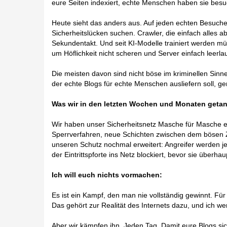
eure Seiten indexiert, echte Menschen haben sie besu
Heute sieht das anders aus. Auf jeden echten Besuche
Sicherheitslücken suchen. Crawler, die einfach alles 
Sekundentakt. Und seit KI-Modelle trainiert werden m
um Höflichkeit nicht scheren und Server einfach leerla
Die meisten davon sind nicht böse im kriminellen Sinne.
der echte Blogs für echte Menschen ausliefern soll, g
Was wir in den letzten Wochen und Monaten geta
Wir haben unser Sicherheitsnetz Masche für Masche
Sperrverfahren, neue Schichten zwischen dem bösen Z
unseren Schutz nochmal erweitert: Angreifer werden je
der Eintrittspforte ins Netz blockiert, bevor sie überh
Ich will euch nichts vormachen:
Es ist ein Kampf, den man nie vollständig gewinnt. Fü
Das gehört zur Realität des Internets dazu, und ich w
Aber wir kämpfen ihn. Jeden Tag. Damit eure Blogs sic