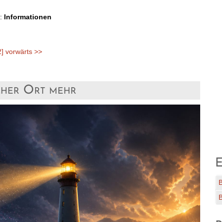
:
Informationen
2]
vorwärts >>
icher Ort mehr
E