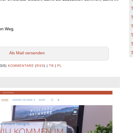
T
T
den Weg.
Als Mail versenden
(3/0)
KOMMENTARE
(
RSS
) |
TB
|
PL