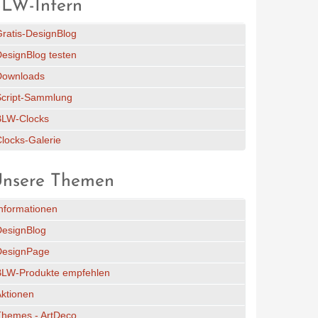
LW-Intern
ratis-DesignBlog
esignBlog testen
Downloads
Script-Sammlung
BLW-Clocks
locks-Galerie
nsere Themen
nformationen
DesignBlog
DesignPage
BLW-Produkte empfehlen
ktionen
Themes - ArtDeco