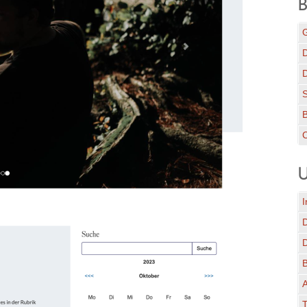
B
G
D
C
U
I
A