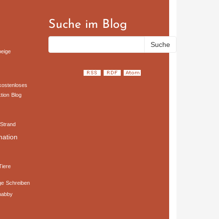
Suche im Blog
beige
kostenloses
tion
Blog
Strand
mation
Tiere
ge
Schreiben
habby