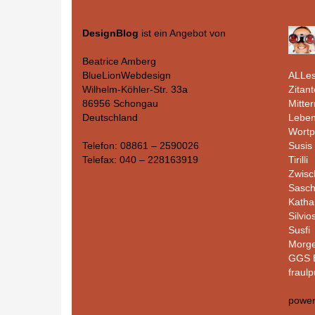
DesignBlog
ist ein Angebot von
Beatrice Amberg
ALLes
BlueLionWebdesign
Zitant
Wilhelm-Köhler-Str. 33a
Mitte
86956 Schongau
Leben
Deutschland
Wortp
Susis 
Telefon: 08861 – 2590026
Tirilli
Telefax: 040 – 228163919
Zwisc
Sasc
Katha
Silvio
Susfi
Morge
GGS B
fraulp
powe