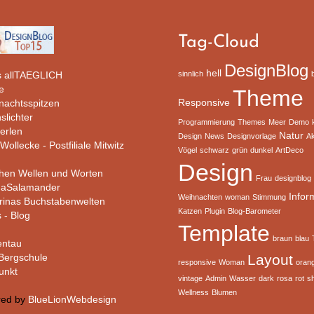
Tag-Cloud
DesignBlog
hell
 allTAEGLICH
sinnlich
e
Theme
Responsive
rnachtsspitzen
slichter
Programmierung
Themes
Meer
Demo
erlen
Natur
Design
News
Designvorlage
Ak
Wollecke - Postfiliale Mitwitz
Vögel
schwarz
grün
dunkel
ArtDeco
Design
hen Wellen und Worten
Frau
designblog
haSalamander
Infor
Weihnachten
woman
Stimmung
rinas Buchstabenwelten
Katzen
Plugin
Blog-Barometer
s - Blog
Template
braun
blau
ntau
ergschule
Layout
responsive
Woman
oran
unkt
vintage
Admin
Wasser
dark
rosa
rot
s
Wellness
Blumen
red by
BlueLionWebdesign