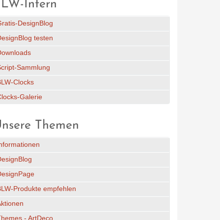
LW-Intern
ratis-DesignBlog
esignBlog testen
Downloads
Script-Sammlung
BLW-Clocks
locks-Galerie
nsere Themen
nformationen
DesignBlog
DesignPage
BLW-Produkte empfehlen
ktionen
Themes - ArtDeco