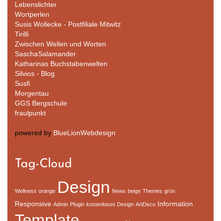
Lebenslichter
Wortperlen
Susis Wollecke - Postfiliale Mitwitz
Tirilli
Zwischen Wellen und Worten
SaschaSalamander
Katharinas Buchstabenwelten
Silvios - Blog
Susfi
Morgentau
GGS Bergschule
fraulpunkt
powered by
BlueLionWebdesign
Tag-Cloud
Design
Wellness
orange
News
beige
Themes
grün
Responsive
Information
Admin
Plugin
kostenloses Design
ArtDeco
Template