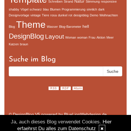
Natur
Schreiben
Strand
Stimmung
responsive
shabby
Vögel
schwarz
blau
Blumen
Programmierung
sinnlich
dark
Designvorlage
vintage
Tiere
rosa
dunkel
rot
designblog
Demo
Weihnachten
Theme
hell
Blog
Wasser
Blog-Barometer
DesignBlog
Layout
Woman
woman
Frau
Aktion
Meer
Katzen
braun
Suche im Blog
© DesignBlog V5 powered by BlueLionWebdesign.de
Ja, auch dieses Blog verwendet Cookies.
Hier
erfaehrst Du alles zum Datenschutz
✖