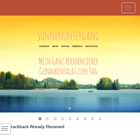
Toggl
navig
1
Trackback Already Received