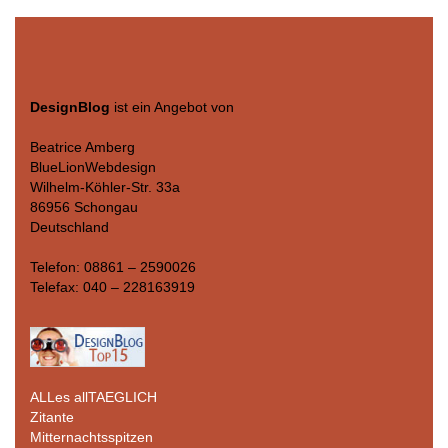
DesignBlog
ist ein Angebot von
Beatrice Amberg
BlueLionWebdesign
Wilhelm-Köhler-Str. 33a
86956 Schongau
Deutschland
Telefon: 08861 – 2590026
Telefax: 040 – 228163919
ALLes allTAEGLICH
Zitante
Mitternachtsspitzen