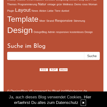
Natur
Themes
Programmierung
vintage
grün
Wellness
Demo
rosa
Woman
Layout
Plugin
News
Aktion
Liebe
Tiere
dunkel
Template
Responsive
Meer
Strand
Stimmung
Design
DeisgnBlog
Admin
responsive
kostenloses Design
Suche im Blog
© DesignBlog V5 powered by BlueLionWebdesign.de
Ja, auch dieses Blog verwendet Cookies.
Hier
erfaehrst Du alles zum Datenschutz
✖