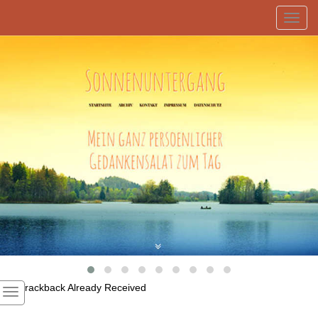
Toggl
navig
1
Trackback Already Received