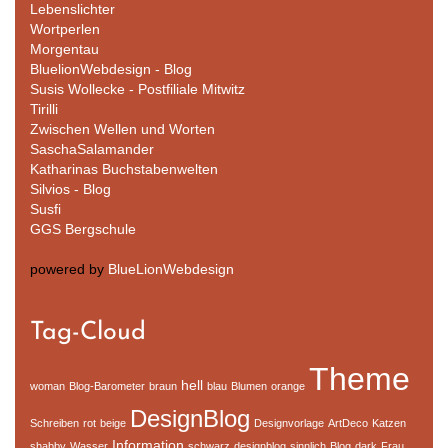
Lebenslichter
Wortperlen
Morgentau
BluelionWebdesign - Blog
Susis Wollecke - Postfiliale Mitwitz
Tirilli
Zwischen Wellen und Worten
SaschaSalamander
Katharinas Buchstabenwelten
Silvios - Blog
Susfi
GGS Bergschule
powered by
BlueLionWebdesign
Tag-Cloud
Theme
hell
woman
Blog-Barometer
braun
blau
Blumen
orange
DesignBlog
Schreiben
rot
beige
Designvorlage
ArtDeco
Katzen
Information
shabby
Wasser
schwarz
designblog
sinnlich
Blog
dark
Frau