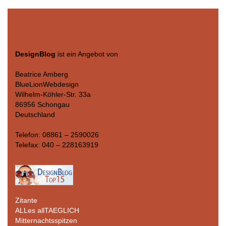
DesignBlog
ist ein Angebot von
Beatrice Amberg
BlueLionWebdesign
Wilhelm-Köhler-Str. 33a
86956 Schongau
Deutschland
Telefon: 08861 – 2590026
Telefax: 040 – 228163919
Zitante
ALLes allTAEGLICH
Mitternachtsspitzen