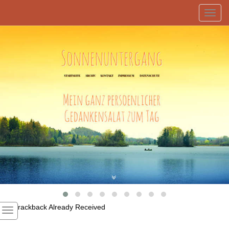
Toggl
navig
1
Trackback Already Received