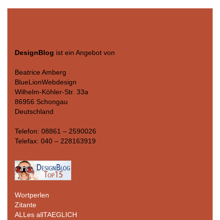
DesignBlog
ist ein Angebot von
Beatrice Amberg
BlueLionWebdesign
Wilhelm-Köhler-Str. 33a
86956 Schongau
Deutschland
Telefon: 08861 – 2590026
Telefax: 040 – 228163919
Wortperlen
Zitante
ALLes allTAEGLICH