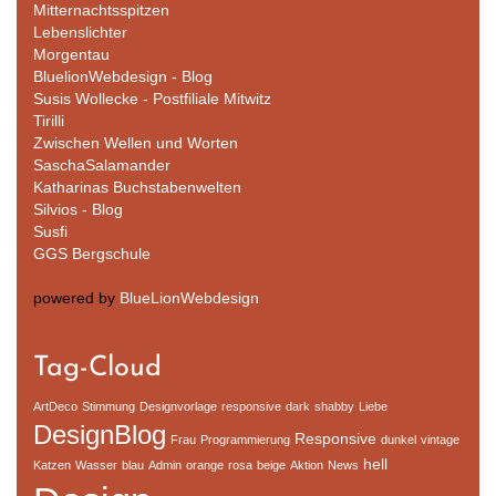
Mitternachtsspitzen
Lebenslichter
Morgentau
BluelionWebdesign - Blog
Susis Wollecke - Postfiliale Mitwitz
Tirilli
Zwischen Wellen und Worten
SaschaSalamander
Katharinas Buchstabenwelten
Silvios - Blog
Susfi
GGS Bergschule
powered by
BlueLionWebdesign
Tag-Cloud
ArtDeco
Stimmung
Designvorlage
responsive
dark
shabby
Liebe
DesignBlog
Responsive
Frau
Programmierung
dunkel
vintage
hell
Katzen
Wasser
blau
Admin
orange
rosa
beige
Aktion
News