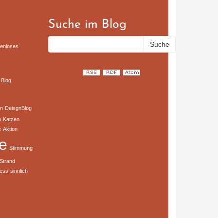
Suche im Blog
tenloses
Blog
n
DeisgnBlog
n
Katzen
e
Aktion
e
Stimmung
Strand
ness
sinnlich