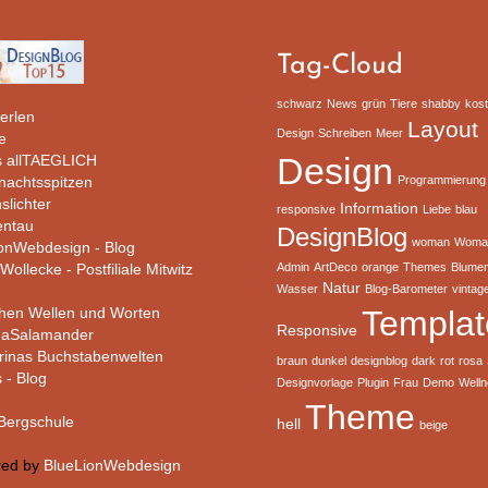
Tag-Cloud
schwarz
News
grün
Tiere
shabby
kos
erlen
Layout
Design
Schreiben
Meer
e
 allTAEGLICH
Design
rnachtsspitzen
Programmierung
slichter
Information
responsive
Liebe
blau
ntau
DesignBlog
woman
Woma
ionWebdesign - Blog
Wollecke - Postfiliale Mitwitz
Admin
ArtDeco
orange
Themes
Blume
Natur
Wasser
Blog-Barometer
vintag
hen Wellen und Worten
Templat
Responsive
haSalamander
rinas Buchstabenwelten
braun
dunkel
designblog
dark
rot
rosa
s - Blog
Designvorlage
Plugin
Frau
Demo
Well
Theme
ergschule
hell
beige
red by
BlueLionWebdesign