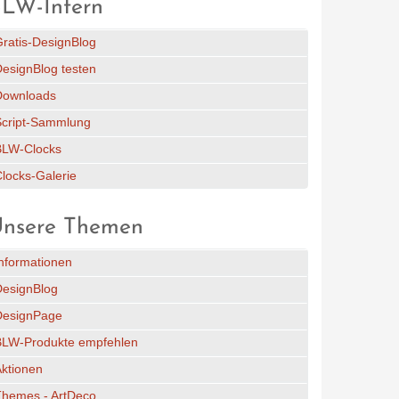
LW-Intern
ratis-DesignBlog
esignBlog testen
Downloads
Script-Sammlung
BLW-Clocks
locks-Galerie
nsere Themen
nformationen
DesignBlog
DesignPage
BLW-Produkte empfehlen
ktionen
Themes - ArtDeco