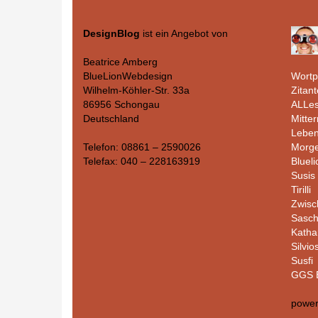
DesignBlog
ist ein Angebot von
Beatrice Amberg
Wortp
BlueLionWebdesign
Zitant
Wilhelm-Köhler-Str. 33a
ALLes
86956 Schongau
Mitte
Deutschland
Leben
Morge
Telefon: 08861 – 2590026
Bluel
Telefax: 040 – 228163919
Susis 
Tirilli
Zwisc
Sasc
Katha
Silvio
Susfi
GGS B
powe