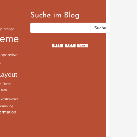
Suche im Blog
ge
orange
heme
sponsive
l
Layout
n
Demo
blau
kostenloses
Stimmung
formation