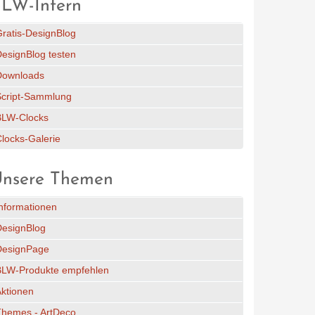
LW-Intern
ratis-DesignBlog
esignBlog testen
Downloads
Script-Sammlung
BLW-Clocks
locks-Galerie
nsere Themen
nformationen
DesignBlog
DesignPage
BLW-Produkte empfehlen
ktionen
Themes - ArtDeco