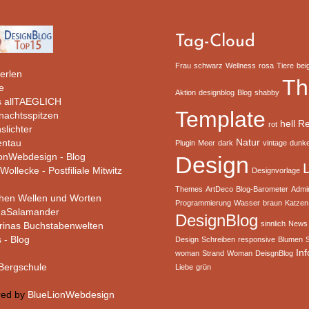
Tag-Cloud
Frau
schwarz
Wellness
rosa
Tiere
bei
erlen
T
e
Aktion
designblog
Blog
shabby
 allTAEGLICH
Template
rnachtsspitzen
hell
Re
rot
slichter
Natur
ntau
Plugin
Meer
dark
vintage
dunke
ionWebdesign - Blog
Design
Wollecke - Postfiliale Mitwitz
Designvorlage
Themes
ArtDeco
Blog-Barometer
Admi
hen Wellen und Worten
Programmierung
Wasser
braun
Katzen
haSalamander
DesignBlog
sinnlich
News
rinas Buchstabenwelten
s - Blog
Design
Schreiben
responsive
Blumen
In
woman
Strand
Woman
DeisgnBlog
ergschule
Liebe
grün
red by
BlueLionWebdesign