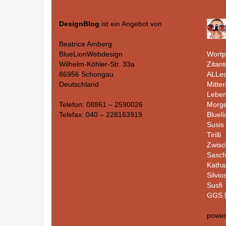
DesignBlog
ist ein Angebot von
Beatrice Amberg
Wortp
BlueLionWebdesign
Zitant
Wilhelm-Köhler-Str. 33a
ALLes
86956 Schongau
Mitte
Deutschland
Leben
Morge
Telefon: 08861 – 2590026
Bluel
Telefax: 040 – 228163919
Susis 
Tirilli
Zwisc
Sasc
Katha
Silvio
Susfi
GGS B
powe