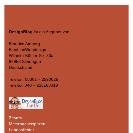
DesignBlog
ist ein Angebot von
Beatrice Amberg
BlueLionWebdesign
Wilhelm-Köhler-Str. 33a
86956 Schongau
Deutschland
Telefon: 08861 – 2590026
Telefax: 040 – 228163919
Zitante
Mitternachtsspitzen
Lebenslichter