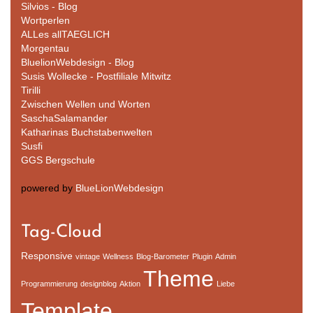
Silvios - Blog
Wortperlen
ALLes allTAEGLICH
Morgentau
BluelionWebdesign - Blog
Susis Wollecke - Postfiliale Mitwitz
Tirilli
Zwischen Wellen und Worten
SaschaSalamander
Katharinas Buchstabenwelten
Susfi
GGS Bergschule
powered by
BlueLionWebdesign
Tag-Cloud
Responsive
vintage
Wellness
Blog-Barometer
Plugin
Admin
Theme
Programmierung
designblog
Aktion
Liebe
Template