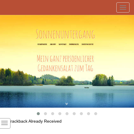
Toggl
navig
1
Trackback Already Received