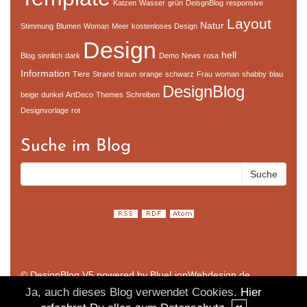
Katzen
Wasser
grün
DeisgnBlog
responsive
Layout
Natur
Stimmung
Blumen
Woman
Meer
kostenloses Design
Design
hell
Blog
sinnlich
dark
Demo
News
rosa
Information
Tiere
Strand
braun
orange
schwarz
Frau
woman
shabby
blau
DesignBlog
beige
dunkel
ArtDeco
Themes
Schreiben
Designvorlage
rot
Suche im Blog
© DesignBlog V5 powered by BlueLionWebdesign.de
Ja, auch dieses Blog verwendet Cookies.
Hier