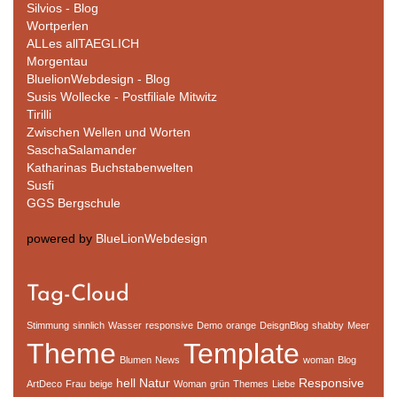
Silvios - Blog
Wortperlen
ALLes allTAEGLICH
Morgentau
BluelionWebdesign - Blog
Susis Wollecke - Postfiliale Mitwitz
Tirilli
Zwischen Wellen und Worten
SaschaSalamander
Katharinas Buchstabenwelten
Susfi
GGS Bergschule
powered by
BlueLionWebdesign
Tag-Cloud
Stimmung
sinnlich
Wasser
responsive
Demo
orange
DeisgnBlog
shabby
Meer
Theme
Template
Blumen
News
woman
Blog
hell
Natur
Responsive
ArtDeco
Frau
beige
Woman
grün
Themes
Liebe