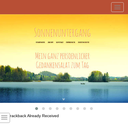
Toggl
navig
1
Trackback Already Received