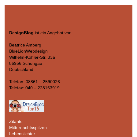
DesignBlog
ist ein Angebot von
Beatrice Amberg
BlueLionWebdesign
Wilhelm-Köhler-Str. 33a
86956 Schongau
Deutschland
Telefon: 08861 – 2590026
Telefax: 040 – 228163919
Zitante
Mitternachtsspitzen
Lebenslichter