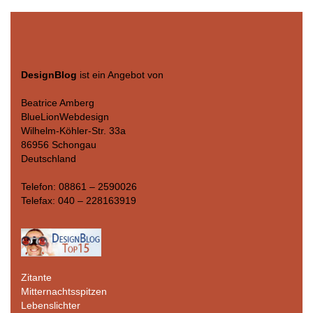
DesignBlog
ist ein Angebot von
Beatrice Amberg
BlueLionWebdesign
Wilhelm-Köhler-Str. 33a
86956 Schongau
Deutschland
Telefon: 08861 – 2590026
Telefax: 040 – 228163919
Zitante
Mitternachtsspitzen
Lebenslichter