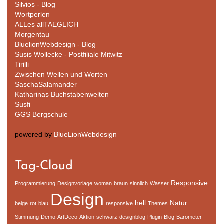
Silvios - Blog
Wortperlen
ALLes allTAEGLICH
Morgentau
BluelionWebdesign - Blog
Susis Wollecke - Postfiliale Mitwitz
Tirilli
Zwischen Wellen und Worten
SaschaSalamander
Katharinas Buchstabenwelten
Susfi
GGS Bergschule
powered by
BlueLionWebdesign
Tag-Cloud
Responsive
Programmierung
Designvorlage
woman
braun
sinnlich
Wasser
Design
hell
Natur
beige
rot
blau
responsive
Themes
Stimmung
Demo
ArtDeco
Aktion
schwarz
designblog
Plugin
Blog-Barometer