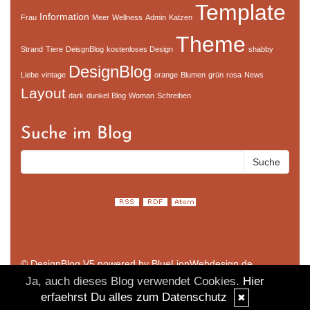
Template
Information
Frau
Meer
Wellness
Admin
Katzen
Theme
Strand
Tiere
DeisgnBlog
kostenloses Design
shabby
DesignBlog
Liebe
vintage
orange
Blumen
grün
rosa
News
Layout
dark
dunkel
Blog
Woman
Schreiben
Suche im Blog
© DesignBlog V5 powered by BlueLionWebdesign.de
Ja, auch dieses Blog verwendet Cookies.
Hier
erfaehrst Du alles zum Datenschutz
✖