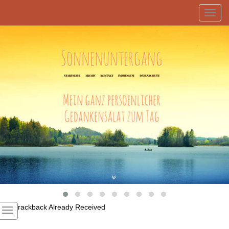
Toggl
navig
1
Trackback Already Received