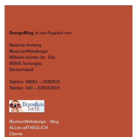
DesignBlog
ist ein Angebot von
Beatrice Amberg
BlueLionWebdesign
Wilhelm-Köhler-Str. 33a
86956 Schongau
Deutschland
Telefon: 08861 – 2590026
Telefax: 040 – 228163919
BluelionWebdesign - Blog
ALLes allTAEGLICH
Zitante