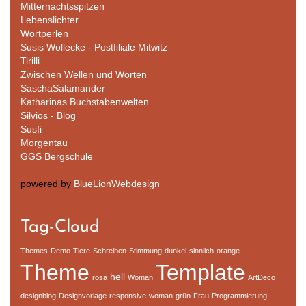
Mitternachtsspitzen
Lebenslichter
Wortperlen
Susis Wollecke - Postfiliale Mitwitz
Tirilli
Zwischen Wellen und Worten
SaschaSalamander
Katharinas Buchstabenwelten
Silvios - Blog
Susfi
Morgentau
GGS Bergschule
powered by
BlueLionWebdesign
Tag-Cloud
Themes
Demo
Tiere
Schreiben
Stimmung
dunkel
sinnlich
orange
Theme
Template
hell
rosa
Woman
ArtDeco
designblog
Designvorlage
responsive
woman
grün
Frau
Programmierung