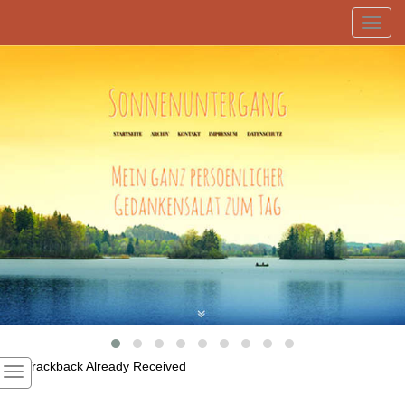
Toggl
navig
1
Trackback Already Received