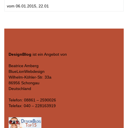
vom 06.01.2015, 22.01
DesignBlog
ist ein Angebot von
Beatrice Amberg
BlueLionWebdesign
Wilhelm-Köhler-Str. 33a
86956 Schongau
Deutschland
Telefon: 08861 – 2590026
Telefax: 040 – 228163919