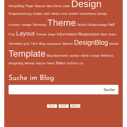
Design
DeisgnBlog
Plugin
Wasser
blau
Demo
Liebe
Programmierung
shabby
dark
Aktion
rosa
sinnlich
kostenloses Design
Theme
hell
schwarz
vintage
Stimmung
Strand
Designvorlage
Layout
Information
Responsive
Frau
Themes
beige
Meer
braun
DesignBlog
Schreiben
grün
Tiere
Blog
responsive
Blumen
dunkel
Template
Blog-Barometer
woman
Admin
orange
Wellness
Natur
designblog
Woman
Katzen
News
ArtDeco
rot
Suche im Blog