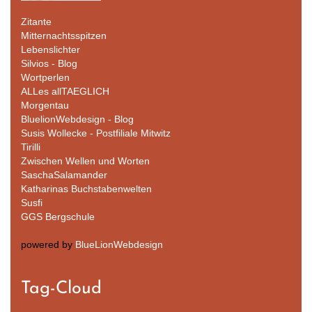
Zitante
Mitternachtsspitzen
Lebenslichter
Silvios - Blog
Wortperlen
ALLes allTAEGLICH
Morgentau
BluelionWebdesign - Blog
Susis Wollecke - Postfiliale Mitwitz
Tirilli
Zwischen Wellen und Worten
SaschaSalamander
Katharinas Buchstabenwelten
Susfi
GGS Bergschule
powered by
BlueLionWebdesign
Tag-Cloud