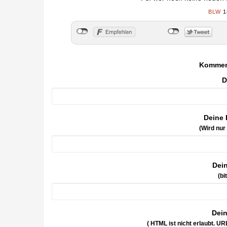
BLW
1
Kommen
D
Deine 
(Wird nur
Dei
(bi
Dei
( HTML ist
nicht
erlaubt. UR