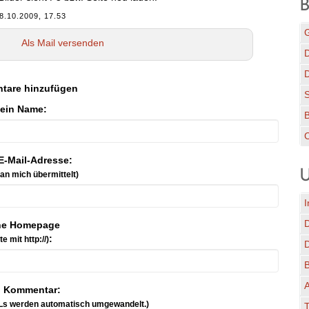
B
8.10.2009, 17.53
G
Als Mail versenden
D
tare hinzufügen
ein Name:
C
E-Mail-Adresse:
U
 an mich übermittelt)
I
ne Homepage
:
tte mit http://)
A
n Kommentar:
Ls werden automatisch umgewandelt.)