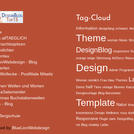
Tag-Cloud
Information
designblog
schwarz
Akt
e
Theme
 allTAEGLICH
woman
News
Str
rnachtsspitzen
DesignBlog
slichter
responsive
Sc
ntau
orange
beige
Stimmung
ArtDeco
Wass
ionWebdesign - Blog
Design
erlen
Admin
Programm
Wollecke - Postfiliale Mitwitz
L
Woman
sinnlich
Frau
blau
Themes
hen Wellen und Worten
hell
Demo
Tiere
vintage
Blumen
Katz
haSalamander
Designvorlage
Blog-Barometer
rinas Buchstabenwelten
Template
s - Blog
Natur
bra
kostenloses Design
Wellness
rosa
dun
ergschule
Responsive
Plugin
dark
DeisgnBlog
rot
Blog
shabby
Liebe
red by
BlueLionWebdesign