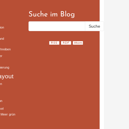
Suche im Blog
ion
and
hreiben
er
ierung
ayout
en
un
kel
Meer
grün