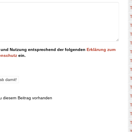
T
T
ung und Nutzung entsprechend der folgenden
Erklärung zum
enschutz
ein.
T
u diesem Beitrag vorhanden
T