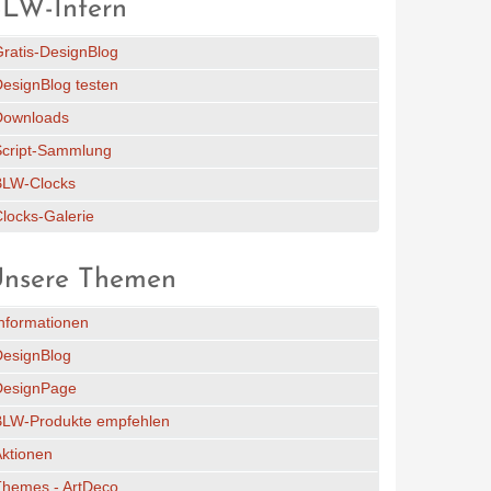
LW-Intern
ratis-DesignBlog
esignBlog testen
Downloads
Script-Sammlung
BLW-Clocks
locks-Galerie
nsere Themen
nformationen
DesignBlog
DesignPage
BLW-Produkte empfehlen
ktionen
Themes - ArtDeco