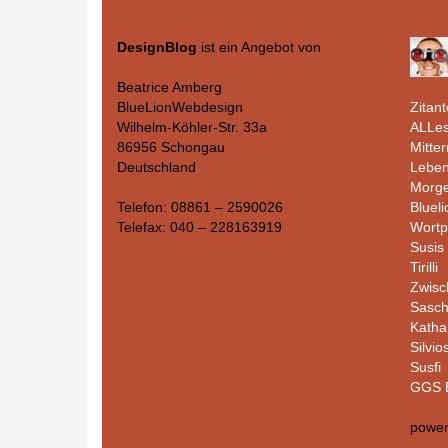
DesignBlog
ist ein Angebot von
Beatrice Amberg
Zitant
BlueLionWebdesign
ALLes
Wilhelm-Köhler-Str. 33a
Mitte
86956 Schongau
Leben
Deutschland
Morge
Bluel
Telefon: 08861 – 2590026
Wortp
Telefax: 040 – 228163919
Susis 
Tirilli
Zwisc
Sasc
Katha
Silvio
Susfi
GGS B
powe