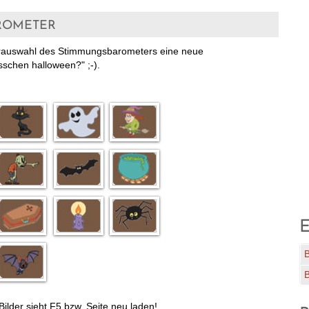
rometer
lderauswahl des Stimmungsbarometers eine neue
isschen halloween?" ;-).
E
ilder sieht F5 bzw. Seite neu laden!