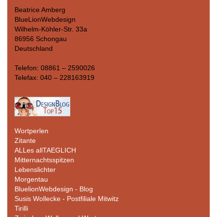
Beatrice Amberg
BlueLionWebdesign
Wilhelm-Köhler-Str. 33a
86956 Schongau
Deutschland
Telefon: 08861 – 2590026
Telefax: 040 – 228163919
Wortperlen
Zitante
ALLes allTAEGLICH
Mitternachtsspitzen
Lebenslichter
Morgentau
BluelionWebdesign - Blog
Susis Wollecke - Postfiliale Mitwitz
Tirilli