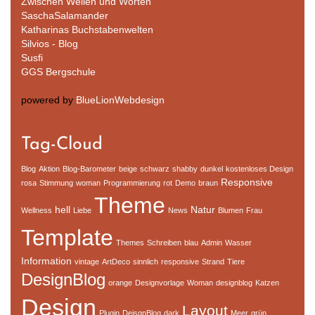
Zwischen Wellen und Worten
SaschaSalamander
Katharinas Buchstabenwelten
Silvios - Blog
Susfi
GGS Bergschule
powered by
BlueLionWebdesign
Tag-Cloud
Blog
Aktion
Blog-Barometer
beige
schwarz
shabby
dunkel
kostenloses Design
Responsive
rosa
Stimmung
woman
Programmierung
rot
Demo
braun
Theme
hell
Natur
Wellness
Liebe
News
Blumen
Frau
Template
Themes
Schreiben
blau
Admin
Wasser
Information
vintage
ArtDeco
sinnlich
responsive
Strand
Tiere
DesignBlog
orange
Designvorlage
Woman
designblog
Katzen
Design
Layout
Plugin
DeisgnBlog
dark
Meer
grün