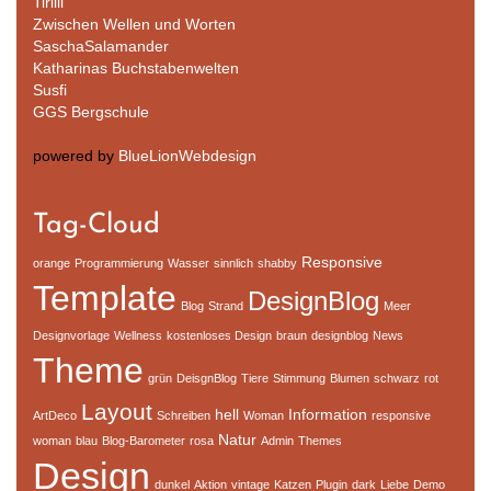
Tirilli
Zwischen Wellen und Worten
SaschaSalamander
Katharinas Buchstabenwelten
Susfi
GGS Bergschule
powered by
BlueLionWebdesign
Tag-Cloud
Responsive
orange
Programmierung
Wasser
sinnlich
shabby
Template
DesignBlog
Blog
Strand
Meer
Designvorlage
Wellness
kostenloses Design
braun
designblog
News
Theme
grün
DeisgnBlog
Tiere
Stimmung
Blumen
schwarz
rot
Layout
hell
Information
ArtDeco
Schreiben
Woman
responsive
Natur
woman
blau
Blog-Barometer
rosa
Admin
Themes
Design
dunkel
Aktion
vintage
Katzen
Plugin
dark
Liebe
Demo