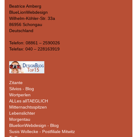
Beatrice Amberg
BlueLionWebdesign
Wilhelm-Köhler-Str. 33a
86956 Schongau
Deutschland
Telefon: 08861 – 2590026
Telefax: 040 – 228163919
Zitante
Silvios - Blog
Wortperlen
ALLes allTAEGLICH
Mitternachtsspitzen
Lebenslichter
Morgentau
BluelionWebdesign - Blog
Susis Wollecke - Postfiliale Mitwitz