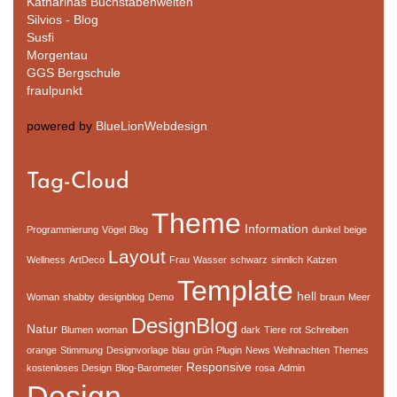
Katharinas Buchstabenwelten
Silvios - Blog
Susfi
Morgentau
GGS Bergschule
fraulpunkt
powered by
BlueLionWebdesign
Tag-Cloud
Theme
Information
Programmierung
Vögel
Blog
dunkel
beige
Layout
Wellness
ArtDeco
Frau
Wasser
schwarz
sinnlich
Katzen
Template
hell
Woman
shabby
designblog
Demo
braun
Meer
DesignBlog
Natur
Blumen
woman
dark
Tiere
rot
Schreiben
orange
Stimmung
Designvorlage
blau
grün
Plugin
News
Weihnachten
Themes
Responsive
kostenloses Design
Blog-Barometer
rosa
Admin
Design