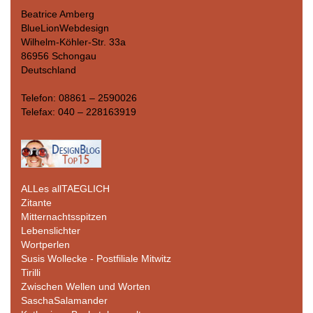
Beatrice Amberg
BlueLionWebdesign
Wilhelm-Köhler-Str. 33a
86956 Schongau
Deutschland
Telefon: 08861 – 2590026
Telefax: 040 – 228163919
ALLes allTAEGLICH
Zitante
Mitternachtsspitzen
Lebenslichter
Wortperlen
Susis Wollecke - Postfiliale Mitwitz
Tirilli
Zwischen Wellen und Worten
SaschaSalamander