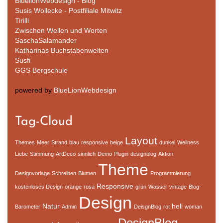
BluelionWebdesign - Blog
Susis Wollecke - Postfiliale Mitwitz
Tirilli
Zwischen Wellen und Worten
SaschaSalamander
Katharinas Buchstabenwelten
Susfi
GGS Bergschule
powered by
BlueLionWebdesign
Tag-Cloud
Layout
Themes
Meer
Strand
blau
responsive
beige
dunkel
Wellness
Liebe
Stimmung
ArtDeco
sinnlich
Demo
Plugin
designblog
Aktion
Theme
Designvorlage
Schreiben
Blumen
Programmierung
Responsive
kostenloses Design
orange
rosa
grün
Wasser
vintage
Blog-
Design
Natur
hell
Barometer
Admin
DeisgnBlog
rot
woman
DesignBlog