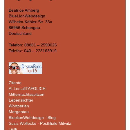
Beatrice Amberg
BlueLionWebdesign
Wilhelm-Köhler-Str. 33a
86956 Schongau
Deutschland
Telefon: 08861 – 2590026
Telefax: 040 – 228163919
Zitante
ALLes allTAEGLICH
Mitternachtsspitzen
Lebenslichter
Wortperlen
Morgentau
BluelionWebdesign - Blog
Susis Wollecke - Postfiliale Mitwitz
Tirilli