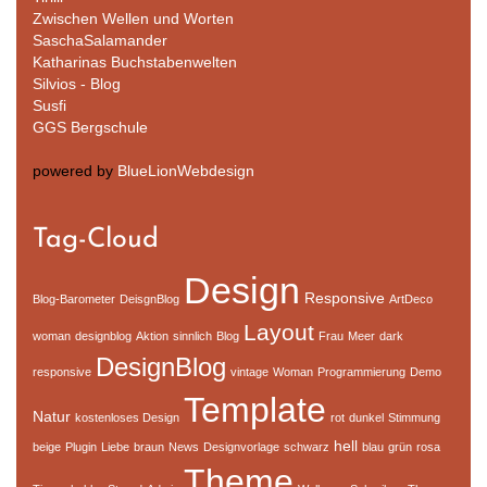
Zwischen Wellen und Worten
SaschaSalamander
Katharinas Buchstabenwelten
Silvios - Blog
Susfi
GGS Bergschule
powered by
BlueLionWebdesign
Tag-Cloud
Design
Responsive
Blog-Barometer
DeisgnBlog
ArtDeco
Layout
woman
designblog
Aktion
sinnlich
Blog
Frau
Meer
dark
DesignBlog
responsive
vintage
Woman
Programmierung
Demo
Template
Natur
kostenloses Design
rot
dunkel
Stimmung
hell
beige
Plugin
Liebe
braun
News
Designvorlage
schwarz
blau
grün
rosa
Theme