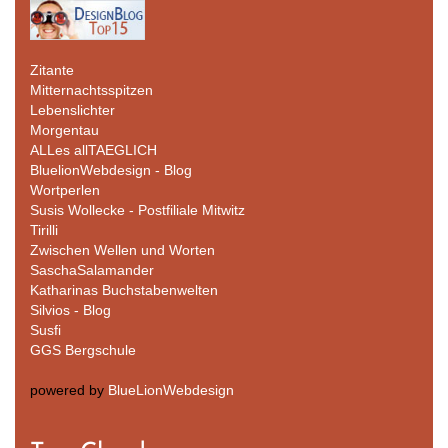
Zitante
Mitternachtsspitzen
Lebenslichter
Morgentau
ALLes allTAEGLICH
BluelionWebdesign - Blog
Wortperlen
Susis Wollecke - Postfiliale Mitwitz
Tirilli
Zwischen Wellen und Worten
SaschaSalamander
Katharinas Buchstabenwelten
Silvios - Blog
Susfi
GGS Bergschule
powered by
BlueLionWebdesign