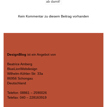
Kein Kommentar zu diesem Beitrag vorhanden
DesignBlog
ist ein Angebot von
Beatrice Amberg
BlueLionWebdesign
Wilhelm-Köhler-Str. 33a
86956 Schongau
Deutschland
Telefon: 08861 – 2590026
Telefax: 040 – 228163919