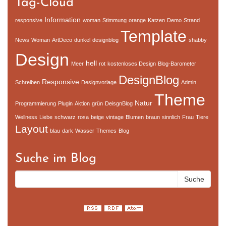
Tag-Cloud
Information
responsive
woman
Stimmung
orange
Katzen
Demo
Strand
Template
News
Woman
ArtDeco
dunkel
designblog
shabby
Design
hell
Meer
rot
kostenloses Design
Blog-Barometer
DesignBlog
Responsive
Schreiben
Designvorlage
Admin
Theme
Natur
Programmierung
Plugin
Aktion
grün
DeisgnBlog
Wellness
Liebe
schwarz
rosa
beige
vintage
Blumen
braun
sinnlich
Frau
Tiere
Layout
blau
dark
Wasser
Themes
Blog
Suche im Blog