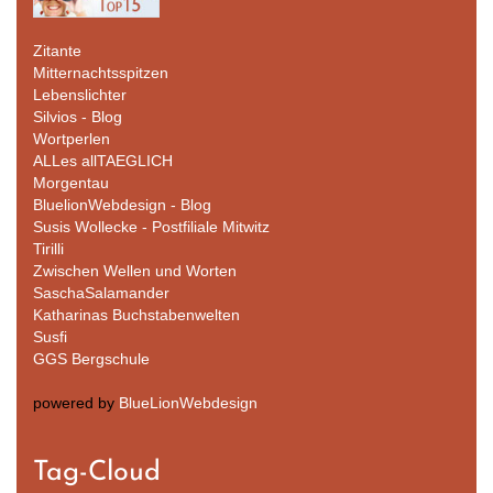
Zitante
Mitternachtsspitzen
Lebenslichter
Silvios - Blog
Wortperlen
ALLes allTAEGLICH
Morgentau
BluelionWebdesign - Blog
Susis Wollecke - Postfiliale Mitwitz
Tirilli
Zwischen Wellen und Worten
SaschaSalamander
Katharinas Buchstabenwelten
Susfi
GGS Bergschule
powered by
BlueLionWebdesign
Tag-Cloud