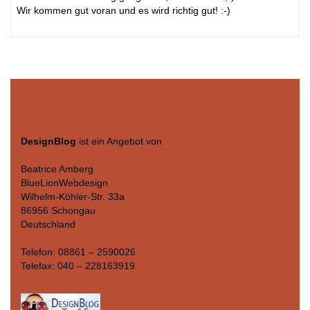
Wir kommen gut voran und es wird richtig gut! :-)
DesignBlog
ist ein Angebot von
Beatrice Amberg
BlueLionWebdesign
Wilhelm-Köhler-Str. 33a
86956 Schongau
Deutschland
Telefon: 08861 – 2590026
Telefax: 040 – 228163919