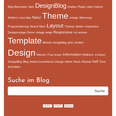
DesignBlog
Blog-Barometer
dark
shabby
Plugin
Liebe
Katzen
Theme
Natur
ArtDeco
rosa
blau
orange
Stimmung
Layout
Programmierung
Strand
Meer
Themes
Aktion
responsive
Responsive
Designvorlage
Demo
vintage
beige
rot
woman
Template
Blumen
designblog
grün
sinnlich
Design
Information
Wasser
Frau
braun
Wellness
schwarz
hell
DeisgnBlog
Blog
dunkel
kostenloses Design
Admin
News
Woman
Tiere
Schreiben
Suche im Blog