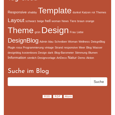
Template
Responsive
shabby
dunkel
Katzen
rot
Themes
Layout
hell
schwarz
beige
woman
News
Tiere
braun
orange
Design
Theme
grün
Frau
Liebe
DesignBlog
Admin
blau
Schreiben
Woman
Wellness
DeisgnBlog
Plugin
rosa
Programmierung
vintage
Strand
responsive
Meer
Blog
Wasser
designblog
kostenloses Design
dark
Blog-Barometer
Stimmung
Blumen
Information
Natur
sinnlich
Designvorlage
ArtDeco
Demo
Aktion
Suche im Blog