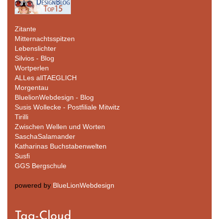
Zitante
Mitternachtsspitzen
Lebenslichter
Silvios - Blog
Wortperlen
ALLes allTAEGLICH
Morgentau
BluelionWebdesign - Blog
Susis Wollecke - Postfiliale Mitwitz
Tirilli
Zwischen Wellen und Worten
SaschaSalamander
Katharinas Buchstabenwelten
Susfi
GGS Bergschule
powered by
BlueLionWebdesign
Tag-Cloud