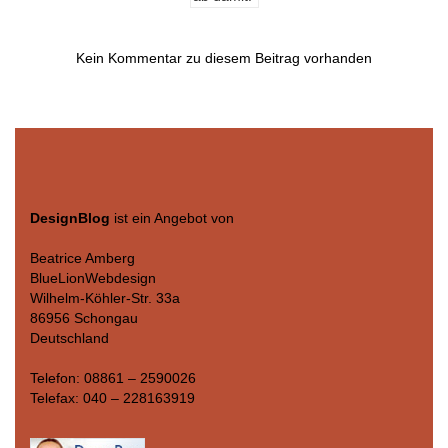
Kein Kommentar zu diesem Beitrag vorhanden
DesignBlog
ist ein Angebot von
Beatrice Amberg
BlueLionWebdesign
Wilhelm-Köhler-Str. 33a
86956 Schongau
Deutschland
Telefon: 08861 – 2590026
Telefax: 040 – 228163919