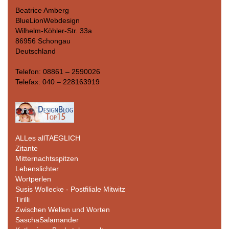
Beatrice Amberg
BlueLionWebdesign
Wilhelm-Köhler-Str. 33a
86956 Schongau
Deutschland
Telefon: 08861 – 2590026
Telefax: 040 – 228163919
ALLes allTAEGLICH
Zitante
Mitternachtsspitzen
Lebenslichter
Wortperlen
Susis Wollecke - Postfiliale Mitwitz
Tirilli
Zwischen Wellen und Worten
SaschaSalamander