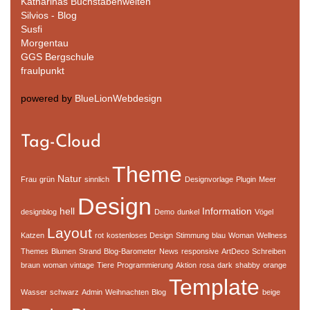
Katharinas Buchstabenwelten
Silvios - Blog
Susfi
Morgentau
GGS Bergschule
fraulpunkt
powered by
BlueLionWebdesign
Tag-Cloud
Theme
Natur
Frau
grün
sinnlich
Designvorlage
Plugin
Meer
Design
hell
Information
designblog
Demo
dunkel
Vögel
Layout
Katzen
rot
kostenloses Design
Stimmung
blau
Woman
Wellness
Themes
Blumen
Strand
Blog-Barometer
News
responsive
ArtDeco
Schreiben
braun
woman
vintage
Tiere
Programmierung
Aktion
rosa
dark
shabby
orange
Template
Wasser
schwarz
Admin
Weihnachten
Blog
beige