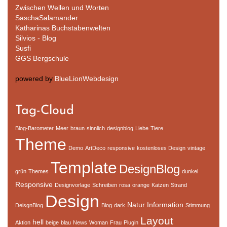
Zwischen Wellen und Worten
SaschaSalamander
Katharinas Buchstabenwelten
Silvios - Blog
Susfi
GGS Bergschule
powered by
BlueLionWebdesign
Tag-Cloud
Blog-Barometer
Meer
braun
sinnlich
designblog
Liebe
Tiere
Theme
Demo
ArtDeco
responsive
kostenloses Design
vintage
Template
DesignBlog
grün
Themes
dunkel
Responsive
Designvorlage
Schreiben
rosa
orange
Katzen
Strand
Design
Natur
Information
DeisgnBlog
Blog
dark
Stimmung
Layout
hell
Aktion
beige
blau
News
Woman
Frau
Plugin