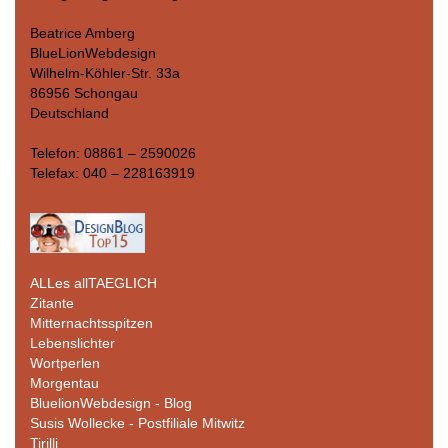
Beatrice Amberg
BlueLionWebdesign
Wilhelm-Köhler-Str. 33a
86956 Schongau
Deutschland
Telefon: 08861 – 2590026
Telefax: 040 – 228163919
ALLes allTAEGLICH
Zitante
Mitternachtsspitzen
Lebenslichter
Wortperlen
Morgentau
BluelionWebdesign - Blog
Susis Wollecke - Postfiliale Mitwitz
Tirilli