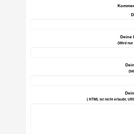
Kommen
D
Deine 
(Wird nur
Dei
(bi
Dei
( HTML ist
nicht
erlaubt. UR