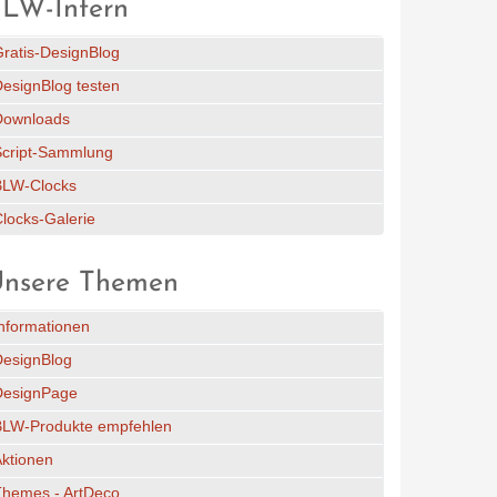
LW-Intern
ratis-DesignBlog
esignBlog testen
Downloads
Script-Sammlung
BLW-Clocks
locks-Galerie
nsere Themen
nformationen
DesignBlog
DesignPage
BLW-Produkte empfehlen
ktionen
Themes - ArtDeco