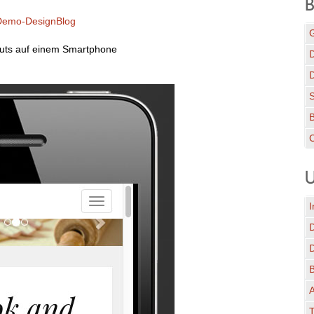
B
emo-DesignBlog
G
outs auf einem Smartphone
D
C
U
I
A