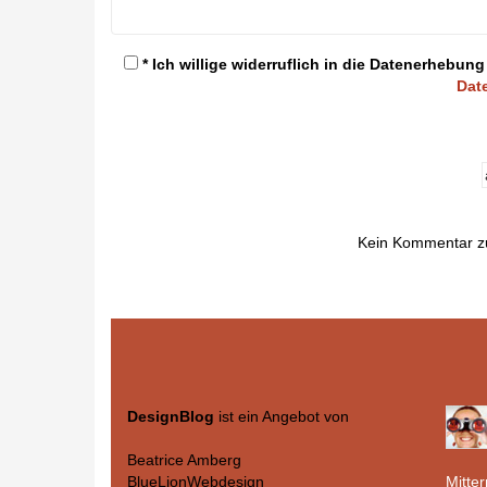
* Ich willige widerruflich in die Datenerheb
Dat
Kein Kommentar z
DesignBlog
ist ein Angebot von
Beatrice Amberg
Mitte
BlueLionWebdesign