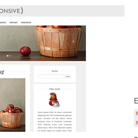
onsive)
E