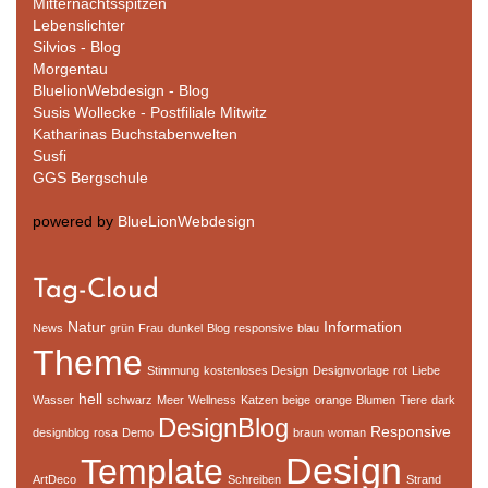
Mitternachtsspitzen
Lebenslichter
Silvios - Blog
Morgentau
BluelionWebdesign - Blog
Susis Wollecke - Postfiliale Mitwitz
Katharinas Buchstabenwelten
Susfi
GGS Bergschule
powered by
BlueLionWebdesign
Tag-Cloud
Natur
Information
News
grün
Frau
dunkel
Blog
responsive
blau
Theme
Stimmung
kostenloses Design
Designvorlage
rot
Liebe
hell
Wasser
schwarz
Meer
Wellness
Katzen
beige
orange
Blumen
Tiere
dark
DesignBlog
Responsive
designblog
rosa
Demo
braun
woman
Design
Template
ArtDeco
Schreiben
Strand