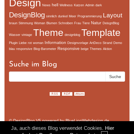
Design
hell
News
Wellness
Katzen
Admin
dark
DesignBlog
Layout
sinnlich
dunkel
Meer
Programmierung
Natur
braun
Stimmung
Woman
Blumen
Schreiben
Frau
Tiere
DeisgnBlog
Theme
Template
Wasser
vintage
designblog
Information
Plugin
Liebe
rot
woman
Designvorlage
ArtDeco
Strand
Demo
Responsive
blau
responsive
Blog-Barometer
beige
Themes
Aktion
Suche im Blog
© DesignBlog V5 powered by BlueLionWebdesign.de
Ja, auch dieses Blog verwendet Cookies.
Hier