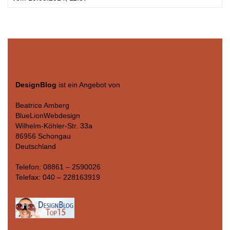
DesignBlog
ist ein Angebot von
Beatrice Amberg
BlueLionWebdesign
Wilhelm-Köhler-Str. 33a
86956 Schongau
Deutschland
Telefon: 08861 – 2590026
Telefax: 040 – 228163919