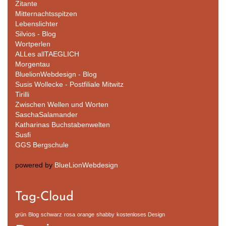
Zitante
Mitternachtsspitzen
Lebenslichter
Silvios - Blog
Wortperlen
ALLes allTAEGLICH
Morgentau
BluelionWebdesign - Blog
Susis Wollecke - Postfiliale Mitwitz
Tirilli
Zwischen Wellen und Worten
SaschaSalamander
Katharinas Buchstabenwelten
Susfi
GGS Bergschule
powered by
BlueLionWebdesign
Tag-Cloud
grün
Blog
schwarz
rosa
orange
shabby
kostenloses Design