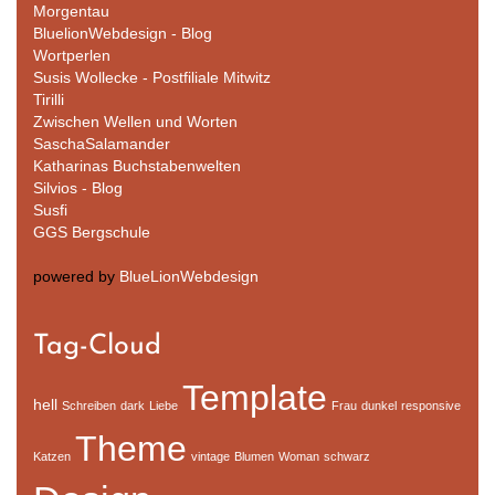
Morgentau
BluelionWebdesign - Blog
Wortperlen
Susis Wollecke - Postfiliale Mitwitz
Tirilli
Zwischen Wellen und Worten
SaschaSalamander
Katharinas Buchstabenwelten
Silvios - Blog
Susfi
GGS Bergschule
powered by
BlueLionWebdesign
Tag-Cloud
Template
hell
Schreiben
dark
Liebe
Frau
dunkel
responsive
Theme
Katzen
vintage
Blumen
Woman
schwarz