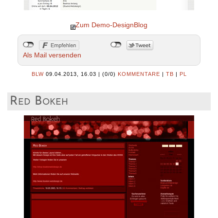
Zum Demo-DesignBlog
Als Mail versenden
BLW
09.04.2013, 16.03
|
(0/0)
KOMMENTARE
|
TB
|
PL
Red Bokeh