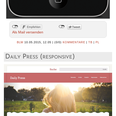
Als Mail versenden
BLW
10.05.2015, 12.05
|
(0/0)
KOMMENTARE
|
TB
|
PL
Daily Press (responsive)