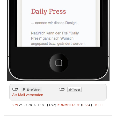
Als Mail versenden
BLW
24.04.2015, 16.01
|
(2/2)
KOMMENTARE
(
RSS
) |
TB
|
PL