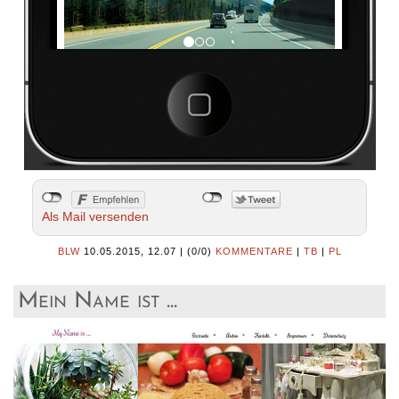
Als Mail versenden
BLW
10.05.2015, 12.07
|
(0/0)
KOMMENTARE
|
TB
|
PL
Mein Name ist ...