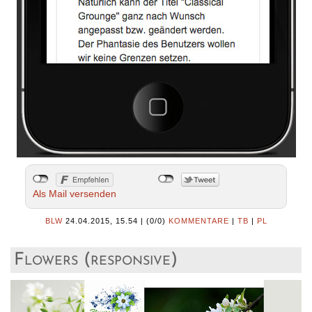
Als Mail versenden
BLW
24.04.2015, 15.54
|
(0/0)
KOMMENTARE
|
TB
|
PL
Flowers (responsive)