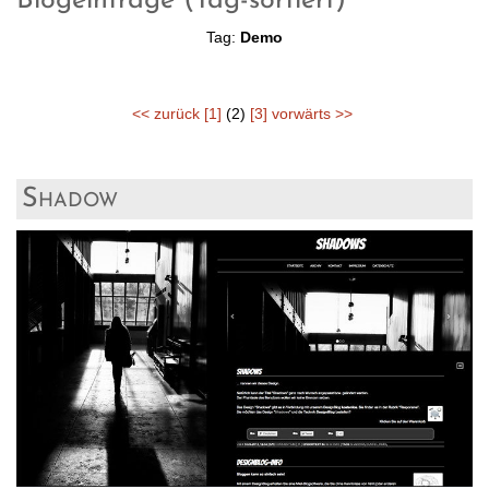
Blogeinträge (Tag-sortiert)
Tag:
Demo
<< zurück
[1]
(2)
[3]
vorwärts >>
Shadow