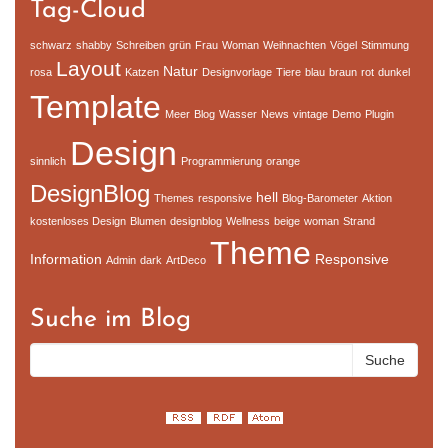
Tag-Cloud
schwarz
shabby
Schreiben
grün
Frau
Woman
Weihnachten
Vögel
Stimmung
Layout
Natur
rosa
Katzen
Designvorlage
Tiere
blau
braun
rot
dunkel
Template
Meer
Blog
Wasser
News
vintage
Demo
Plugin
Design
sinnlich
Programmierung
orange
DesignBlog
hell
Themes
responsive
Blog-Barometer
Aktion
kostenloses Design
Blumen
designblog
Wellness
beige
woman
Strand
Theme
Information
Responsive
Admin
dark
ArtDeco
Suche im Blog