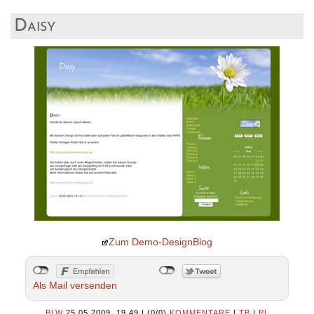
Daisy
Zum Demo-DesignBlog
Als Mail versenden
BLW
25.05.2009, 19.49
|
(0/0)
KOMMENTARE
|
TB
|
PL