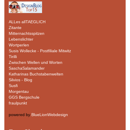
ALLes allTAEGLICH
Zitante
Mitternachtsspitzen
Lebenslichter
Wortperlen
Susis Wollecke - Postfiliale Mitwitz
Tirilli
Zwischen Wellen und Worten
SaschaSalamander
Katharinas Buchstabenwelten
Silvios - Blog
Susfi
Morgentau
GGS Bergschule
fraulpunkt
powered by
BlueLionWebdesign