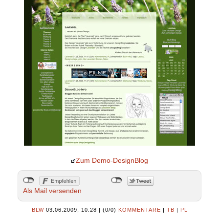
Zum Demo-DesignBlog
Als Mail versenden
BLW
03.06.2009, 10.28
|
(0/0)
KOMMENTARE
|
TB
|
PL