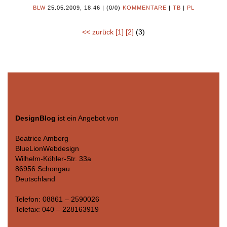
BLW
25.05.2009, 18.46
|
(0/0)
KOMMENTARE
|
TB
|
PL
<< zurück
[1]
[2]
(3)
DesignBlog
ist ein Angebot von
Beatrice Amberg
BlueLionWebdesign
Wilhelm-Köhler-Str. 33a
86956 Schongau
Deutschland
Telefon: 08861 – 2590026
Telefax: 040 – 228163919