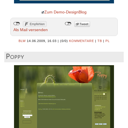
Zum Demo-DesignBlog
Als Mail versenden
BLW
14.06.2009, 16.03
|
(0/0)
KOMMENTARE
|
TB
|
PL
Poppy