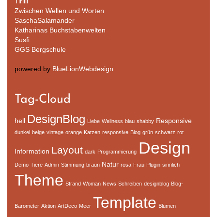
Tirilli
Zwischen Wellen und Worten
SaschaSalamander
Katharinas Buchstabenwelten
Susfi
GGS Bergschule
powered by
BlueLionWebdesign
Tag-Cloud
DesignBlog
hell
Responsive
Liebe
Wellness
blau
shabby
dunkel
beige
vintage
orange
Katzen
responsive
Blog
grün
schwarz
rot
Design
Layout
Information
dark
Programmierung
Natur
Demo
Tiere
Admin
Stimmung
braun
rosa
Frau
Plugin
sinnlich
Theme
Strand
Woman
News
Schreiben
designblog
Blog-
Template
Barometer
Aktion
ArtDeco
Meer
Blumen