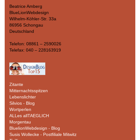
Beatrice Amberg
BlueLionWebdesign
Wilhelm-Köhler-Str. 33a
86956 Schongau
Deutschland
Telefon: 08861 – 2590026
Telefax: 040 – 228163919
Zitante
Mitternachtsspitzen
Lebenslichter
Silvios - Blog
Wortperlen
ALLes allTAEGLICH
Morgentau
BluelionWebdesign - Blog
Susis Wollecke - Postfiliale Mitwitz