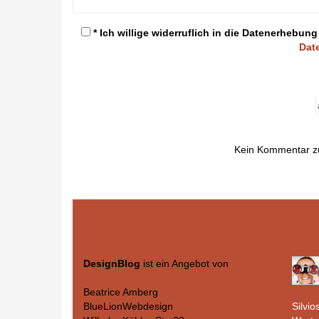
* Ich willige widerruflich in die Datenerheb
Dat
Kein Kommentar z
DesignBlog
ist ein Angebot von
Beatrice Amberg
Silvio
BlueLionWebdesign