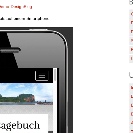
B
emo-DesignBlog
G
outs auf einem Smartphone
D
C
U
I
A