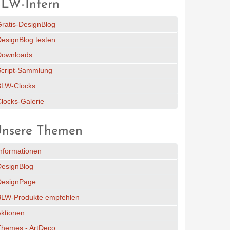
LW-Intern
ratis-DesignBlog
esignBlog testen
Downloads
Script-Sammlung
BLW-Clocks
locks-Galerie
nsere Themen
nformationen
DesignBlog
DesignPage
BLW-Produkte empfehlen
ktionen
Themes - ArtDeco