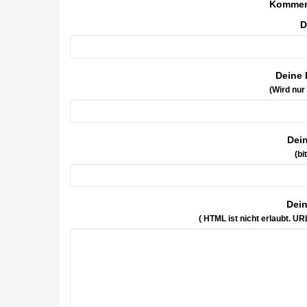
Kommen
D
Deine 
(Wird nur
Dei
(bi
Dei
( HTML ist
nicht
erlaubt. UR