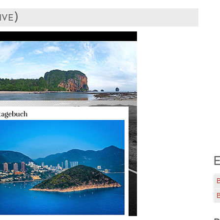
ive)
E